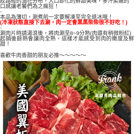
紋路般的油花分布，入口即化的鮮甜美味，多汁柔嫩的
用戶於交易時，得透過本服務購買商品或服務，並由商店將買賣／分期付款
宅配)
購買商品的店家。未經商家同意取消之訂單仍視為有效，需透過AFTEE先享
口感讓老饕們為之瘋狂！
買賣價金債權讓與本公司後，依約使用本公司帳單繳交帳款。
後付繳納相關費用。
-
每筆NT$200，滿NT$2,500(含以上)免運費
2.基於同意付款使用「大哥付你分期」之契約關係目的，商店將以您的個人
※ 交易是否成功請以「AFTEE先享後付 」之結帳頁面顯示為準，若有關於
本品為薄切，涮煮前一定要解凍至完全退冰哦！
資料（包含姓名、電話或地址）提供予台灣大哥大進項蒐集、處理及利用，
是否繳費成功／繳費後需取消欲退款等相關疑問，請聯繫「AFTEE先享後付
(冷凍狀態直接下去涮，肉一定會黑黑柴柴很不好吃！)
冷凍宅配(配送時間18:00前)(如要選取7-11超取，單筆訂單金額最高
由本公司與您本人進行分期帳單所需資料之確認、核對及更正。
客戶支援中心」
https://netprotections.freshdesk.com/support/home
-
3.完整用戶服務條款，請詳閱以下連結：
https://oppay.tw/userRule
不能超過3000元)
涮肉片時請湯滾後，將肉涮至8~9分熟(肉還有稍微粉紅)
【注意事項】
起鍋後餘熱會讓肉全熟，這樣才能感受到肉的嫩度及鮮
每筆NT$250，滿NT$3,000(含以上)免運費
１．透過由恩沛科技股份有限公司提供之「AFTEE先享後付」服務完成之交
甜！
易，需依本服務之必要範圍內提供個人資料，並將交易相關給付款項請求債
離島冷凍宅配(配送時間18:00前)
權轉讓予恩沛科技股份有限公司。
喜歡牛肉香甜的朋友必推～～～～～
每筆NT$400，滿NT$6,000(含以上)免運費
２．關於個人資料處理事宜，請瀏覽以下網址：
https://aftee.tw/terms/#terms3
冷凍貨到付款（配送時間18:00前）
３．未成年的使用者請事先徵得法定代理人或監護人之同意方可使用
「AFTEE先享後付」，若未經同意申辦者引起之損失，本公司不負相關責
每筆NT$250，滿NT$3,000(含以上)免運費
任。
４．使用「AFTEE先享後付」時，將依據個別帳號之用戶狀況，依本公司即
時審查核予不同之上限額度；若仍有額度不足之情形，本公司將視審查結果
請求用戶進行身份認證。
５．嚴禁一人註冊多個帳號或使用他人資訊註冊。若發現惡意使用之情形，
恩沛科技股份有限公司將有權停止該用戶之使用額度並採取法律行動。