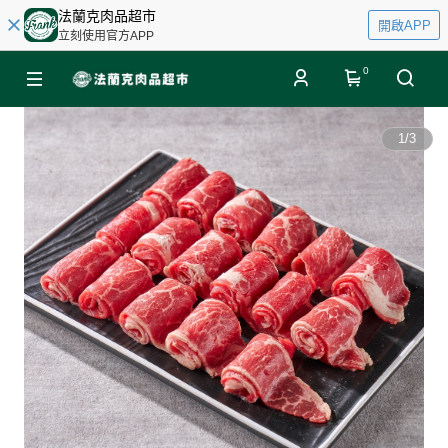
法蘭克肉品超市
開啟APP
立刻使用官方APP
0
1
/
3