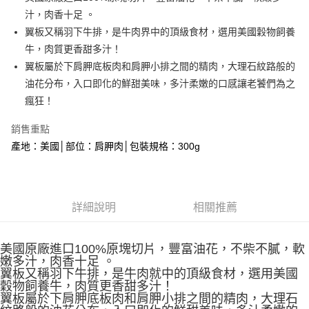
汁，肉香十足 。
悠遊付
翼板又稱羽下牛排，是牛肉界中的頂級食材，選用美國穀物飼養
Google Pay
牛，肉質更香甜多汁！
翼板屬於下肩胛底板肉和肩胛小排之間的精肉，大理石紋路般的
大哥付你分期
油花分布，入口即化的鮮甜美味，多汁柔嫩的口感讓老饕們為之
相關說明
瘋狂！
【大哥付你分期使用說明】
AFTEE先享後付
1.本服務由台灣大哥大提供，台灣大哥大用戶可立即使用無須另外申請。
2.付款方式選擇「大哥付你分期」，訂單成立後會自動跳轉到大哥付的交易
銷售重點
相關說明
流程，驗證手機門號後，選擇欲分期的期數、繳款截止日，確認付款後即完
產地：美國│部位：肩胛肉│包裝規格：300g
【關於「AFTEE先享後付」】
成交易。
ATM付款
AFTEE先享後付是「在收到商品之後才付款」的支付方式。 讓您購物簡單
3.實際核准額度、可分期數及費用金額請依後續交易確認頁面所載為準。
便利好安心！
4.訂單成立30分鐘內，如未前往確認交易或遇審核未通過，訂單將自動取
貨到付款
１．簡單：不需註冊會員、不需綁卡、不需儲值。
消。如遇「轉專審核」未通過狀況，表示未達大哥付你分期系統評分，恕無
２．便利：只要手機號碼，簡訊認證，即可結帳。
法說明評估內容。
詳細說明
相關推薦
３．安心：先確認商品／服務後，再付款。
【繳款方式說明】
運送方式
1.分期款項不併入電信帳單，「大哥付你分期」於每月結算日後寄送繳費提
【「AFTEE先享後付」結帳流程】
全家冷凍超取(購買金額最高到2999元，超過請選宅配)(離島
醒簡訊。
１．於結帳方式選擇「AFTEE先享後付」後，將跳轉至「AFTEE先享後付」
美國原廠進口100%原塊切片，豐富油花，不柴不膩，軟
2.透過簡訊連結打開帳單後，可選擇「超商條碼／台灣大直營門市／銀行轉
不適用此配送)
結帳頁面，進行簡訊認證並確認金額後，即可完成結帳。
嫩多汁，肉香十足 。
帳／街口支付／iPASS MONEY」等通路繳費。
２．訂單成立數日內，您將收到繳費通知簡訊。
翼板又稱羽下牛排，是牛肉就中的頂級食材，選用美國
每筆NT$150，滿NT$2,500(含以上)免運費
３．收到繳費通知簡訊後14天內，點擊此簡訊中的連結，可透過四大超商／
穀物飼養牛，肉質更香甜多汁！
【注意事項】
ATM／網路銀行／等多元方式進行付款，方視為交易完成。
翼板屬於下肩胛底板肉和肩胛小排之間的精肉，大理石
7-11冷凍超取(預計3-5天)(購買金額最高到2999元，超過請選
1.本服務係由「台灣大哥大股份有限公司」（以下簡稱本公司）所提供，讓
※ 請注意：結帳手續完成當下不需立刻繳費，但若您需要取消訂單，請聯絡