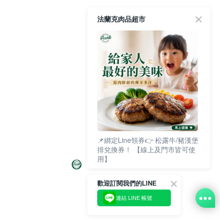
法蘭克肉品超市
📌綁定Line領券👉 松露牛/豬漢堡
排兌換券！ 【線上及門市皆可使
用】
歡迎訂閱我們的LINE
連結 LINE 帳號