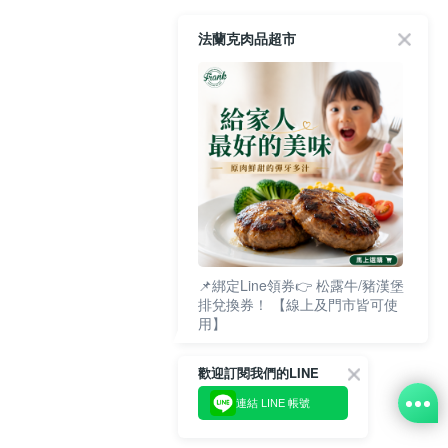
法蘭克肉品超市
📌綁定Line領券👉 松露牛/豬漢堡
排兌換券！ 【線上及門市皆可使
用】
歡迎訂閱我們的LINE
連結 LINE 帳號