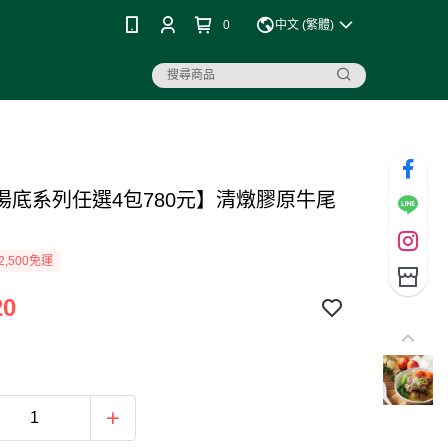
0
中文 (繁體)
湯底系列任選4包780元】清燉膠原牛尾
2,500免運
20