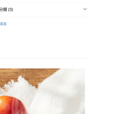
式選擇「大哥付你分期」，訂單成立後會自動跳轉到大哥付的交易
證手機門號後，選擇欲分期的期數、繳款截止日，確認付款後即
類 (3)
FTEE先享後付」】
。
先享後付是「在收到商品之後才付款」的支付方式。 讓您購物簡單
准額度、可分期數及費用金額請依後續交易確認頁面所載為準。
心！
品】
湯底鍋料
立30分鐘內，如未前往確認交易或遇審核未通過，訂單將自動取
：不需註冊會員、不需綁卡、不需儲值。
客服
「轉專審核」未通過狀況，表示未達大哥付你分期系統評分，恕
底｜滿滿湯料
：只要手機號碼，簡訊認證，即可結帳。
評估內容。
：先確認商品／服務後，再付款。
式說明】
區
項不併入電信帳單，「大哥付你分期」於每月結算日後寄送繳費提
EE先享後付」結帳流程】
方式選擇「AFTEE先享後付」後，將跳轉至「AFTEE先享後
取(購買金額最高到2999元，超過請選宅配)(離島
訊連結打開帳單後，可選擇「超商條碼／台灣大直營門市／銀行轉
頁面，進行簡訊認證並確認金額後，即可完成結帳。
付／iPASS MONEY」等通路繳費。
送)
成立數日內，您將收到繳費通知簡訊。
費通知簡訊後14天內，點擊此簡訊中的連結，可透過四大超商
50，滿NT$2,500(含以上)免運費
項】
網路銀行／等多元方式進行付款，方視為交易完成。
係由「台灣大哥大股份有限公司」（以下簡稱本公司）所提供，讓
：結帳手續完成當下不需立刻繳費，但若您需要取消訂單，請聯
超取(預計3-5天)(購買金額最高到2999元，超過請選
易時，得透過本服務購買商品或服務，並由商店將買賣／分期付
的店家。未經商家同意取消之訂單仍視為有效，需透過AFTEE
金債權讓與本公司後，依約使用本公司帳單繳交帳款。
繳納相關費用。
意付款使用「大哥付你分期」之契約關係目的，商店將以您的個人
否成功請以「AFTEE先享後付 」之結帳頁面顯示為準，若有關於
00，滿NT$2,500(含以上)免運費
含姓名、電話或地址）提供予台灣大哥大進項蒐集、處理及利
功／繳費後需取消欲退款等相關疑問，請聯繫「AFTEE先享後
公司與您本人進行分期帳單所需資料之確認、核對及更正。
援中心」
https://netprotections.freshdesk.com/support/home
配送時間18:00前)(如要選取7-11超取，單筆訂單金額最
戶服務條款，請詳閱以下連結：
https://oppay.tw/userRule
000元)
項】
恩沛科技股份有限公司提供之「AFTEE先享後付」服務完成之
50，滿NT$3,000(含以上)免運費
依本服務之必要範圍內提供個人資料，並將交易相關給付款項請