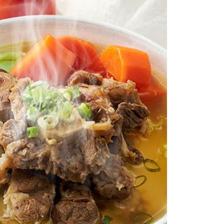
讓予恩沛科技股份有限公司。
(配送時間18:00前)
個人資料處理事宜，請瀏覽以下網址：
00，滿NT$6,000(含以上)免運費
ee.tw/terms/#terms3
年的使用者請事先徵得法定代理人或監護人之同意方可使用
款（配送時間18:00前）
E先享後付」，若未經同意申辦者引起之損失，本公司不負相關責
50，滿NT$3,000(含以上)免運費
AFTEE先享後付」時，將依據個別帳號之用戶狀況，依本公司
核予不同之上限額度；若仍有額度不足之情形，本公司將視審查
用戶進行身份認證。
一人註冊多個帳號或使用他人資訊註冊。若發現惡意使用之情
科技股份有限公司將有權停止該用戶之使用額度並採取法律行