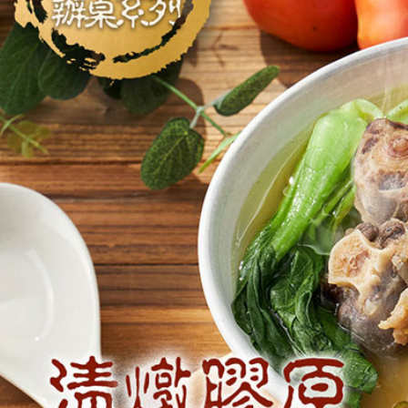
求債權轉
離島冷凍宅配
２．關於
每筆NT$4
https://aft
３．未成
冷凍貨到付
「AFTE
任。
每筆NT$2
４．使用「
即時審查
結果請求
５．嚴禁
形，恩沛
動。