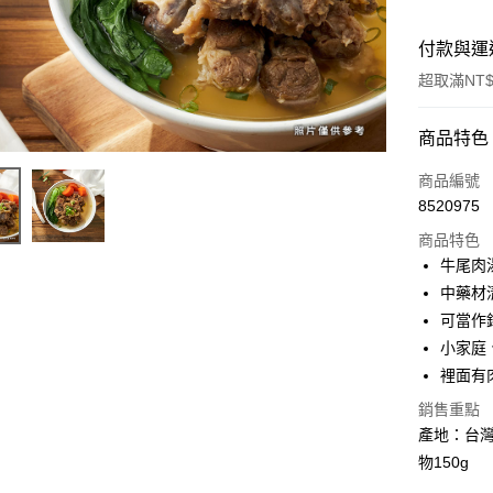
付款與運
超取滿NT$
付款方式
商品特色
信用卡一
商品編號
8520975
LINE Pay
商品特色
Apple Pay
牛尾肉
中藥材
街口支付
可當作鍋
悠遊付
小家庭
裡面有
Google Pa
銷售重點
大哥付你
產地：台灣
相關說明
物150g
【大哥付
AFTEE先
1.本服務