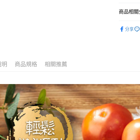
2.付款方
相關說明
流程，驗
商品相關分
【關於「A
ATM付款
完成交易
AFTEE
3.實際核
便利好安
【調理食
4.訂單成
貨到付款
１．簡單
分享
消。如遇
◆有料湯
２．便利
無法說明
３．安心
【繳款方
◆火鍋專
運送方式
1.分期款
【「AFT
醒簡訊。
１．於結帳
全家冷凍超
2.透過簡
付」結帳
說明
商品規格
相關推薦
帳／街口支
不適用此配
２．訂單
３．收到繳
每筆NT$1
【注意事
／ATM／
1.本服務
※ 請注意
7-11冷凍
用戶於交
絡購買商品
款買賣價
宅配)
先享後付
2.基於同
※ 交易是
每筆NT$2
資料（包
是否繳費成
用，由本
付客戶支
冷凍宅配(
3.完整用
高不能超過3
【注意事
１．透過由
每筆NT$2
交易，需