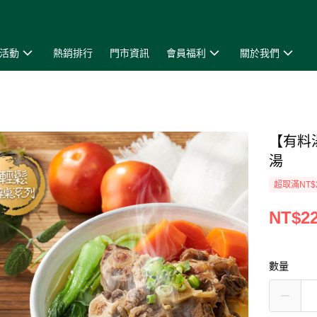
活動
熱銷排行
門市資訊
會員福利
關於我們
【有料
湯
超取滿NT$
NT$2
數量