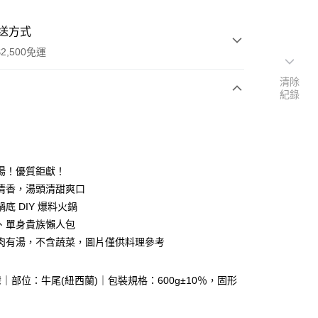
送方式
2,500免運
清除
紀錄
次付款
湯！優質鉅獻！
清香，湯頭清甜爽口
底 DIY 爆料火鍋
、單身貴族懶人包
肉有湯，不含蔬菜，圖片僅供料理參考
y
分期
｜部位：牛尾(紐西蘭)｜包裝規格：600g±10％，固形
你分期使用說明】
享後付
由台灣大哥大提供，台灣大哥大用戶可立即使用無須另外申請。