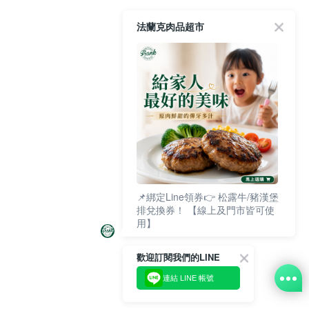
法蘭克肉品超市
📌綁定Line領券👉 松露牛/豬漢堡
排兌換券！ 【線上及門市皆可使
用】
歡迎訂閱我們的LINE
連結 LINE 帳號