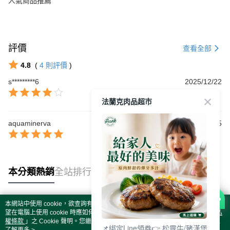
人氣商品推薦
評價
查看全部
4.8
(
4
則評價
)
s*********6
2025/12/22
法蘭克肉品超市
aquaminerva
2025/01/05
本分類熱銷
全站排行
本網站中使用 cookie，欲查詢有關本網站使用 cookie 方式之詳情，及若您不希
熱門標籤
望在電腦上使用 cookie 時應如何變更電腦的 cookie 設定，請參閱本網站「
隱私
權條款
」之 Cookie 聲明。您繼續使用本網站即表示您同意本公司得按本網站使
📌綁定Line領券👉 松露牛/豬漢堡