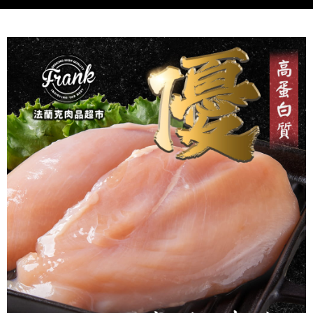
３．收到繳費通知簡訊後14天內，點擊此簡訊中的連結，可透過四大超商／
【注意事項】
ATM／網路銀行／等多元方式進行付款，方視為交易完成。
7-11冷凍超取(預計3-5天)(購買金額最高到2999元，超過請選
1.本服務係由「台灣大哥大股份有限公司」（以下簡稱本公司）所提供，讓
※ 請注意：結帳手續完成當下不需立刻繳費，但若您需要取消訂單，請聯絡
用戶於交易時，得透過本服務購買商品或服務，並由商店將買賣／分期付款
宅配)
購買商品的店家。未經商家同意取消之訂單仍視為有效，需透過AFTEE先享
買賣價金債權讓與本公司後，依約使用本公司帳單繳交帳款。
後付繳納相關費用。
每筆NT$200，滿NT$2,500(含以上)免運費
2.基於同意付款使用「大哥付你分期」之契約關係目的，商店將以您的個人
※ 交易是否成功請以「AFTEE先享後付 」之結帳頁面顯示為準，若有關於
資料（包含姓名、電話或地址）提供予台灣大哥大進項蒐集、處理及利用，
是否繳費成功／繳費後需取消欲退款等相關疑問，請聯繫「AFTEE先享後付
冷凍宅配(配送時間18:00前)(如要選取7-11超取，單筆訂單金額最高
由本公司與您本人進行分期帳單所需資料之確認、核對及更正。
客戶支援中心」
https://netprotections.freshdesk.com/support/home
3.完整用戶服務條款，請詳閱以下連結：
https://oppay.tw/userRule
不能超過3000元)
【注意事項】
每筆NT$250，滿NT$3,000(含以上)免運費
１．透過由恩沛科技股份有限公司提供之「AFTEE先享後付」服務完成之交
易，需依本服務之必要範圍內提供個人資料，並將交易相關給付款項請求債
離島冷凍宅配(配送時間18:00前)
權轉讓予恩沛科技股份有限公司。
每筆NT$400，滿NT$6,000(含以上)免運費
２．關於個人資料處理事宜，請瀏覽以下網址：
https://aftee.tw/terms/#terms3
冷凍貨到付款（配送時間18:00前）
３．未成年的使用者請事先徵得法定代理人或監護人之同意方可使用
「AFTEE先享後付」，若未經同意申辦者引起之損失，本公司不負相關責
每筆NT$250，滿NT$3,000(含以上)免運費
任。
４．使用「AFTEE先享後付」時，將依據個別帳號之用戶狀況，依本公司即
時審查核予不同之上限額度；若仍有額度不足之情形，本公司將視審查結果
請求用戶進行身份認證。
５．嚴禁一人註冊多個帳號或使用他人資訊註冊。若發現惡意使用之情形，
恩沛科技股份有限公司將有權停止該用戶之使用額度並採取法律行動。