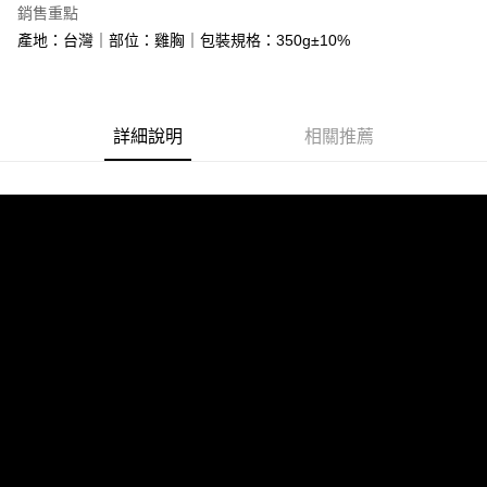
銷售重點
街口支付
產地：台灣｜部位：雞胸｜包裝規格：350g±10%
悠遊付
Google Pay
詳細說明
相關推薦
大哥付你分期
相關說明
【大哥付你分期使用說明】
AFTEE先享後付
1.本服務由台灣大哥大提供，台灣大哥大用戶可立即使用無須另外申請。
2.付款方式選擇「大哥付你分期」，訂單成立後會自動跳轉到大哥付的交易
相關說明
流程，驗證手機門號後，選擇欲分期的期數、繳款截止日，確認付款後即完
【關於「AFTEE先享後付」】
成交易。
ATM付款
AFTEE先享後付是「在收到商品之後才付款」的支付方式。 讓您購物簡單
3.實際核准額度、可分期數及費用金額請依後續交易確認頁面所載為準。
便利好安心！
4.訂單成立30分鐘內，如未前往確認交易或遇審核未通過，訂單將自動取
貨到付款
１．簡單：不需註冊會員、不需綁卡、不需儲值。
消。如遇「轉專審核」未通過狀況，表示未達大哥付你分期系統評分，恕無
２．便利：只要手機號碼，簡訊認證，即可結帳。
法說明評估內容。
３．安心：先確認商品／服務後，再付款。
【繳款方式說明】
運送方式
1.分期款項不併入電信帳單，「大哥付你分期」於每月結算日後寄送繳費提
【「AFTEE先享後付」結帳流程】
全家冷凍超取(購買金額最高到2999元，超過請選宅配)(離島
醒簡訊。
１．於結帳方式選擇「AFTEE先享後付」後，將跳轉至「AFTEE先享後付」
2.透過簡訊連結打開帳單後，可選擇「超商條碼／台灣大直營門市／銀行轉
不適用此配送)
結帳頁面，進行簡訊認證並確認金額後，即可完成結帳。
帳／街口支付／iPASS MONEY」等通路繳費。
２．訂單成立數日內，您將收到繳費通知簡訊。
每筆NT$150，滿NT$2,500(含以上)免運費