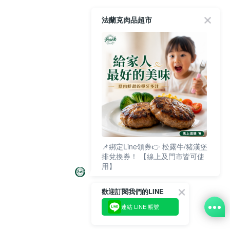
法蘭克肉品超市
📌綁定Line領券👉 松露牛/豬漢堡
排兌換券！ 【線上及門市皆可使
用】
歡迎訂閱我們的LINE
連結 LINE 帳號