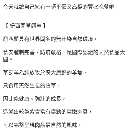
５．嚴禁一人註冊多個帳號或使用他人資訊註冊。若發現惡意使用之情形，
恩沛科技股份有限公司將有權停止該用戶之使用額度並採取法律行動。
今天就讓自己擁有一頓平價又高檔的豐盛晚餐吧！
【 紐西蘭草飼羊 】
紐西蘭具有世界聞名的無汙染自然環境，
食安體制完善、防疫嚴格，是國際認證的天然食品大
國。
草飼羊為純放牧於廣大原野的羊隻，
只食用天然生長的牧草，
因此能健康、強壯的成長，
造就出較為紮實富有嚼勁的精嫩肉質，
可以完整呈現肉品最自然的風味，