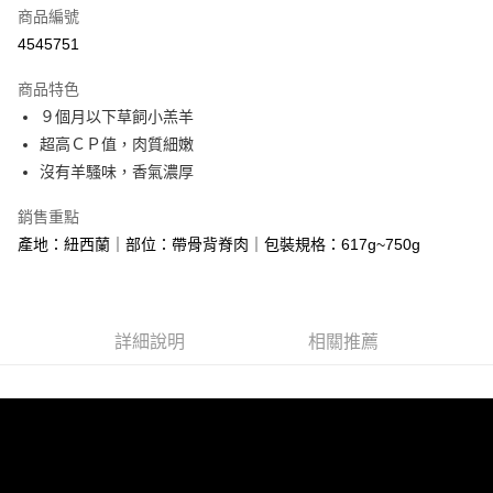
商品編號
LINE Pay
4545751
Apple Pay
商品特色
街口支付
９個月以下草飼小羔羊
超高ＣＰ值，肉質細嫩
悠遊付
沒有羊騷味，香氣濃厚
Google Pay
銷售重點
大哥付你分期
產地：紐西蘭｜部位：帶骨背脊肉｜包裝規格：617g~750g
相關說明
【大哥付你分期使用說明】
AFTEE先享後付
1.本服務由台灣大哥大提供，台灣大哥大用戶可立即使用無須另外申請。
2.付款方式選擇「大哥付你分期」，訂單成立後會自動跳轉到大哥付的交易
相關說明
詳細說明
相關推薦
流程，驗證手機門號後，選擇欲分期的期數、繳款截止日，確認付款後即完
【關於「AFTEE先享後付」】
成交易。
ATM付款
AFTEE先享後付是「在收到商品之後才付款」的支付方式。 讓您購物簡單
3.實際核准額度、可分期數及費用金額請依後續交易確認頁面所載為準。
便利好安心！
4.訂單成立30分鐘內，如未前往確認交易或遇審核未通過，訂單將自動取
貨到付款
１．簡單：不需註冊會員、不需綁卡、不需儲值。
消。如遇「轉專審核」未通過狀況，表示未達大哥付你分期系統評分，恕無
２．便利：只要手機號碼，簡訊認證，即可結帳。
法說明評估內容。
３．安心：先確認商品／服務後，再付款。
【繳款方式說明】
運送方式
1.分期款項不併入電信帳單，「大哥付你分期」於每月結算日後寄送繳費提
【「AFTEE先享後付」結帳流程】