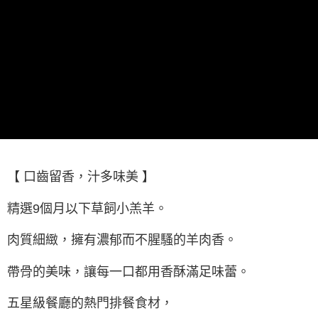
全家冷凍超取(購買金額最高到2999元，超過請選宅配)(離島
醒簡訊。
１．於結帳方式選擇「AFTEE先享後付」後，將跳轉至「AFTEE先享後付」
2.透過簡訊連結打開帳單後，可選擇「超商條碼／台灣大直營門市／銀行轉
不適用此配送)
結帳頁面，進行簡訊認證並確認金額後，即可完成結帳。
帳／街口支付／iPASS MONEY」等通路繳費。
２．訂單成立數日內，您將收到繳費通知簡訊。
每筆NT$150，滿NT$2,500(含以上)免運費
３．收到繳費通知簡訊後14天內，點擊此簡訊中的連結，可透過四大超商／
【注意事項】
ATM／網路銀行／等多元方式進行付款，方視為交易完成。
7-11冷凍超取(預計3-5天)(購買金額最高到2999元，超過請選
1.本服務係由「台灣大哥大股份有限公司」（以下簡稱本公司）所提供，讓
※ 請注意：結帳手續完成當下不需立刻繳費，但若您需要取消訂單，請聯絡
用戶於交易時，得透過本服務購買商品或服務，並由商店將買賣／分期付款
宅配)
購買商品的店家。未經商家同意取消之訂單仍視為有效，需透過AFTEE先享
買賣價金債權讓與本公司後，依約使用本公司帳單繳交帳款。
後付繳納相關費用。
每筆NT$200，滿NT$2,500(含以上)免運費
2.基於同意付款使用「大哥付你分期」之契約關係目的，商店將以您的個人
※ 交易是否成功請以「AFTEE先享後付 」之結帳頁面顯示為準，若有關於
資料（包含姓名、電話或地址）提供予台灣大哥大進項蒐集、處理及利用，
是否繳費成功／繳費後需取消欲退款等相關疑問，請聯繫「AFTEE先享後付
冷凍宅配(配送時間18:00前)(如要選取7-11超取，單筆訂單金額最高
由本公司與您本人進行分期帳單所需資料之確認、核對及更正。
客戶支援中心」
https://netprotections.freshdesk.com/support/home
3.完整用戶服務條款，請詳閱以下連結：
https://oppay.tw/userRule
不能超過3000元)
【注意事項】
每筆NT$250，滿NT$3,000(含以上)免運費
【 口齒留香，汁多味美 】
１．透過由恩沛科技股份有限公司提供之「AFTEE先享後付」服務完成之交
易，需依本服務之必要範圍內提供個人資料，並將交易相關給付款項請求債
離島冷凍宅配(配送時間18:00前)
權轉讓予恩沛科技股份有限公司。
精選9個月以下草飼小羔羊。
每筆NT$400，滿NT$6,000(含以上)免運費
２．關於個人資料處理事宜，請瀏覽以下網址：
https://aftee.tw/terms/#terms3
肉質細緻，擁有濃郁而不腥騷的羊肉香。
冷凍貨到付款（配送時間18:00前）
３．未成年的使用者請事先徵得法定代理人或監護人之同意方可使用
「AFTEE先享後付」，若未經同意申辦者引起之損失，本公司不負相關責
每筆NT$250，滿NT$3,000(含以上)免運費
任。
帶骨的美味，讓每一口都用香酥滿足味蕾。
４．使用「AFTEE先享後付」時，將依據個別帳號之用戶狀況，依本公司即
時審查核予不同之上限額度；若仍有額度不足之情形，本公司將視審查結果
五星級餐廳的熱門排餐食材，
請求用戶進行身份認證。