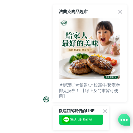
法蘭克肉品超市
📌綁定Line領券👉 松露牛/豬漢堡
排兌換券！ 【線上及門市皆可使
用】
歡迎訂閱我們的LINE
連結 LINE 帳號