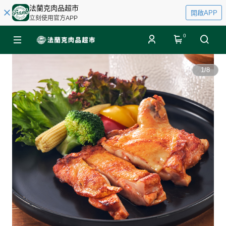
法蘭克肉品超市
開啟APP
立刻使用官方APP
0
1
/
8