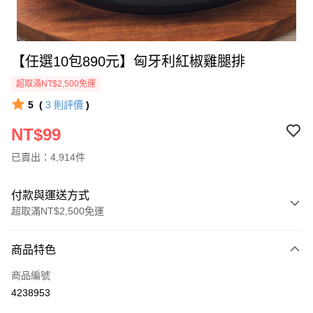
【任選10包890元】匈牙利紅椒雞腿排
超取滿NT$2,500免運
5
(
3
則評價
)
NT$99
已賣出：4,914件
付款與運送方式
超取滿NT$2,500免運
付款方式
商品特色
信用卡一次付款
商品編號
LINE Pay
4238953
Apple Pay