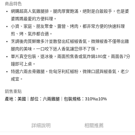
商品特色
街口支付
網購超高人氣雞腿排，腿肉厚實飽滿，絕對是白飯殺手，也是婆
婆媽媽最愛的方便料理。
悠遊付
小資、家庭、朋友聚會、露營、烤肉，都非常方便的快速料理
Google Pay
煎、烤、氣炸都合適。
烹調後肉質鮮嫩多汁並散發出紅椒椒香氣，微辣椒香不僅帶出雞
大哥付你分期
腿肉的美味，一口咬下迷人香氣讓您停不了筷。
相關說明
單片真空包裝，退冰後，兩面煎焦香或氣炸鍋180度，兩面各7分
【大哥付你分期使用說明】
AFTEE先享後付
1.本服務由台灣大哥大提供，台灣大哥大用戶可立即使用無須另外申請。
鐘即可上桌。
2.付款方式選擇「大哥付你分期」，訂單成立後會自動跳轉到大哥付的交易
相關說明
特選六兩去骨雞腿。佐匈牙利紅椒粉，微辣口感與椒香氣，老少
流程，驗證手機門號後，選擇欲分期的期數、繳款截止日，確認付款後即完
【關於「AFTEE先享後付」】
咸宜。
成交易。
ATM付款
AFTEE先享後付是「在收到商品之後才付款」的支付方式。 讓您購物簡單
3.實際核准額度、可分期數及費用金額請依後續交易確認頁面所載為準。
便利好安心！
4.訂單成立30分鐘內，如未前往確認交易或遇審核未通過，訂單將自動取
銷售重點
貨到付款
１．簡單：不需註冊會員、不需綁卡、不需儲值。
消。如遇「轉專審核」未通過狀況，表示未達大哥付你分期系統評分，恕無
２．便利：只要手機號碼，簡訊認證，即可結帳。
產地：美國｜部位：六兩雞腿｜包裝規格：310%±10%
法說明評估內容。
３．安心：先確認商品／服務後，再付款。
【繳款方式說明】
運送方式
1.分期款項不併入電信帳單，「大哥付你分期」於每月結算日後寄送繳費提
【「AFTEE先享後付」結帳流程】
全家冷凍超取(購買金額最高到2999元，超過請選宅配)(離島
醒簡訊。
１．於結帳方式選擇「AFTEE先享後付」後，將跳轉至「AFTEE先享後付」
2.透過簡訊連結打開帳單後，可選擇「超商條碼／台灣大直營門市／銀行轉
不適用此配送)
結帳頁面，進行簡訊認證並確認金額後，即可完成結帳。
詳細說明
相關推薦
帳／街口支付／iPASS MONEY」等通路繳費。
２．訂單成立數日內，您將收到繳費通知簡訊。
每筆NT$150，滿NT$2,500(含以上)免運費