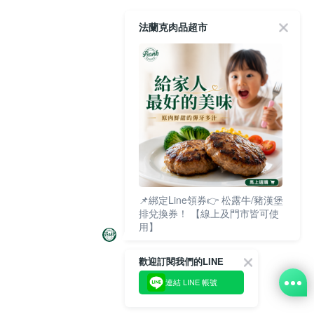
法蘭克肉品超市
📌綁定Line領券👉 松露牛/豬漢堡
排兌換券！ 【線上及門市皆可使
用】
歡迎訂閱我們的LINE
連結 LINE 帳號