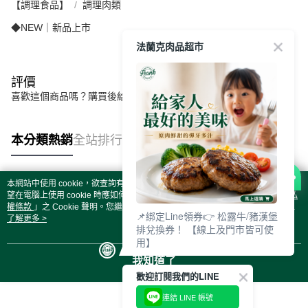
【調理食品】
調理肉類
◆NEW｜新品上市
法蘭克肉品超市
評價
喜歡這個商品嗎？購買後給他一個好評吧
本分類熱銷
全站排行
本網站中使用 cookie，欲查詢有關本網站使用 cookie 方式之詳情，及若您不希
熱門標籤
望在電腦上使用 cookie 時應如何變更電腦的 cookie 設定，請參閱本網站「
隱私
權條款
」之 Cookie 聲明。您繼續使用本網站即表示您同意本公司得按本網站使
📌綁定Line領券👉 松露牛/豬漢堡
用條款之 Cookie 聲明使用 cookie。
了解更多 >
排兌換券！ 【線上及門市皆可使
用】
我知道了
歡迎訂閱我們的LINE
連結 LINE 帳號