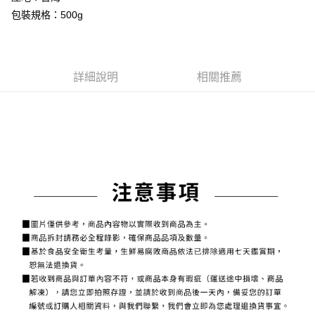
包裝規格：500g
悠遊付
Google Pay
大哥付你分期
詳細說明
相關推薦
相關說明
【大哥付你分期使用說明】
AFTEE先享後付
1.本服務由台灣大哥大提供，台灣大哥大用戶可立即使用無須另外申請。
2.付款方式選擇「大哥付你分期」，訂單成立後會自動跳轉到大哥付的交易
相關說明
流程，驗證手機門號後，選擇欲分期的期數、繳款截止日，確認付款後即完
【關於「AFTEE先享後付」】
成交易。
ATM付款
AFTEE先享後付是「在收到商品之後才付款」的支付方式。 讓您購物簡單
3.實際核准額度、可分期數及費用金額請依後續交易確認頁面所載為準。
便利好安心！
4.訂單成立30分鐘內，如未前往確認交易或遇審核未通過，訂單將自動取
貨到付款
１．簡單：不需註冊會員、不需綁卡、不需儲值。
消。如遇「轉專審核」未通過狀況，表示未達大哥付你分期系統評分，恕無
２．便利：只要手機號碼，簡訊認證，即可結帳。
法說明評估內容。
３．安心：先確認商品／服務後，再付款。
【繳款方式說明】
運送方式
1.分期款項不併入電信帳單，「大哥付你分期」於每月結算日後寄送繳費提
【「AFTEE先享後付」結帳流程】
全家冷凍超取(購買金額最高到2999元，超過請選宅配)(離島
醒簡訊。
１．於結帳方式選擇「AFTEE先享後付」後，將跳轉至「AFTEE先享後付」
2.透過簡訊連結打開帳單後，可選擇「超商條碼／台灣大直營門市／銀行轉
不適用此配送)
結帳頁面，進行簡訊認證並確認金額後，即可完成結帳。
帳／街口支付／iPASS MONEY」等通路繳費。
２．訂單成立數日內，您將收到繳費通知簡訊。
每筆NT$150，滿NT$2,500(含以上)免運費
３．收到繳費通知簡訊後14天內，點擊此簡訊中的連結，可透過四大超商／
【注意事項】
ATM／網路銀行／等多元方式進行付款，方視為交易完成。
7-11冷凍超取(預計3-5天)(購買金額最高到2999元，超過請選
1.本服務係由「台灣大哥大股份有限公司」（以下簡稱本公司）所提供，讓
※ 請注意：結帳手續完成當下不需立刻繳費，但若您需要取消訂單，請聯絡