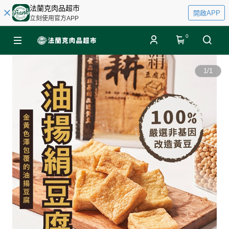
法蘭克肉品超市
開啟APP
立刻使用官方APP
0
1
/
1