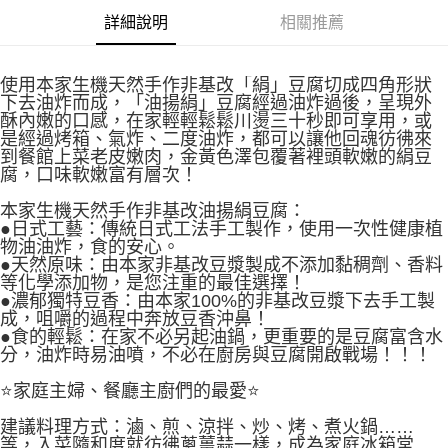
詳細說明
相關推薦
使用本家生機天然手作非基改「絹」豆腐切成四角形狀
下去油炸而成，「油揚絹」豆腐經過油炸過後，呈現外
酥內嫩的口感，在家輕輕鬆鬆川燙三十秒即可享用，或
是經過烤箱、氣炸、二度油炸，都可以讓他回魂彷彿來
到餐館上菜老皮嫩肉，金黃色澤包覆著裡頭軟嫩的絹豆
腐，口味軟嫩富有層次！
本家生機天然手作非基改油揚絹豆腐：
●日式工藝：傳統日式工法手工製作，使用一次性健康植
物油油炸，食的安心。
●天然原味：由本家非基改豆漿製成不添加黏稠劑、香料
等化學添加物，是您注重的最佳選擇！
●濃郁獨特豆香：由本家100%的非基改豆漿下去手工製
成，咀嚼的過程中奔放豆香沖鼻！
●食的輕鬆：在家不必另起油鍋，更重要的是豆腐富含水
分，油炸時易油噴，不必在廚房與豆腐開啟戰場！！！
⭐️家庭主婦、餐廳主廚們的最愛⭐️
建議料理方式：滷、煎、涼拌、炒、烤、煮火鍋……
等，入菜隨和度就彷彿蔥薑蒜一樣，成為家庭冰箱常