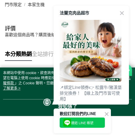
門市限定
本家生機
法蘭克肉品超市
評價
喜歡這個商品嗎？購買後給他一個好評吧
本分類熱銷
全站排行
本網站中使用 cookie，欲查詢有關本網站使用 cookie 方式之詳情，及若您不希
熱門標籤
望在電腦上使用 cookie 時應如何變更電腦的 cookie 設定，請參閱本網站「
隱私
權條款
」之 Cookie 聲明。您繼續使用本網站即表示您同意本公司得按本網站使
📌綁定Line領券👉 松露牛/豬漢堡
用條款之 Cookie 聲明使用 cookie。
了解更多 >
排兌換券！ 【線上及門市皆可使
用】
我知道了
歡迎訂閱我們的LINE
連結 LINE 帳號