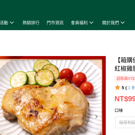
活動
熱銷排行
門市資訊
會員福利
關於我們
【箱購
紅椒雞
超取滿NT$
5 (
1
NT$9
口味
匈牙利