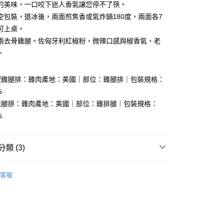
的美味，一口咬下迷人香氣讓您停不了筷。
分期
空包裝，退冰後，兩面煎焦香或氣炸鍋180度，兩面各7
可上桌。
你分期使用說明】
享後付
兩去骨雞腿。佐匈牙利紅椒粉，微辣口感與椒香氣，老
由台灣大哥大提供，台灣大哥大用戶可立即使用無須另外申請。
式選擇「大哥付你分期」，訂單成立後會自動跳轉到大哥付的交易
。
證手機門號後，選擇欲分期的期數、繳款截止日，確認付款後即
FTEE先享後付」】
。
先享後付是「在收到商品之後才付款」的支付方式。 讓您購物簡單
准額度、可分期數及費用金額請依後續交易確認頁面所載為準。
椒雞腿排：雞肉產地：美國｜部位：雞腿排｜包裝規格：
心！
立30分鐘內，如未前往確認交易或遇審核未通過，訂單將自動取
：不需註冊會員、不需綁卡、不需儲值。
%
「轉專審核」未通過狀況，表示未達大哥付你分期系統評分，恕
：只要手機號碼，簡訊認證，即可結帳。
雞腿排：雞肉產地：美國｜部位：雞排腿｜包裝規格：
評估內容。
：先確認商品／服務後，再付款。
式說明】
%
項不併入電信帳單，「大哥付你分期」於每月結算日後寄送繳費提
EE先享後付」結帳流程】
方式選擇「AFTEE先享後付」後，將跳轉至「AFTEE先享後
取(購買金額最高到2999元，超過請選宅配)(離島
訊連結打開帳單後，可選擇「超商條碼／台灣大直營門市／銀行轉
頁面，進行簡訊認證並確認金額後，即可完成結帳。
類 (3)
付／iPASS MONEY」等通路繳費。
送)
成立數日內，您將收到繳費通知簡訊。
費通知簡訊後14天內，點擊此簡訊中的連結，可透過四大超商
50，滿NT$2,500(含以上)免運費
項】
品】
調理肉類
網路銀行／等多元方式進行付款，方視為交易完成。
係由「台灣大哥大股份有限公司」（以下簡稱本公司）所提供，讓
客服
：結帳手續完成當下不需立刻繳費，但若您需要取消訂單，請聯
超取(預計3-5天)(購買金額最高到2999元，超過請選
區｜箱購更超值
易時，得透過本服務購買商品或服務，並由商店將買賣／分期付
的店家。未經商家同意取消之訂單仍視為有效，需透過AFTEE
金債權讓與本公司後，依約使用本公司帳單繳交帳款。
繳納相關費用。
區
意付款使用「大哥付你分期」之契約關係目的，商店將以您的個人
否成功請以「AFTEE先享後付 」之結帳頁面顯示為準，若有關於
00，滿NT$2,500(含以上)免運費
含姓名、電話或地址）提供予台灣大哥大進項蒐集、處理及利
功／繳費後需取消欲退款等相關疑問，請聯繫「AFTEE先享後
公司與您本人進行分期帳單所需資料之確認、核對及更正。