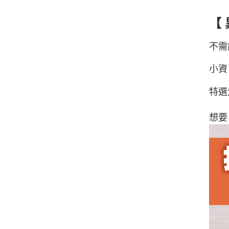
【
不需
小資
特選
想要