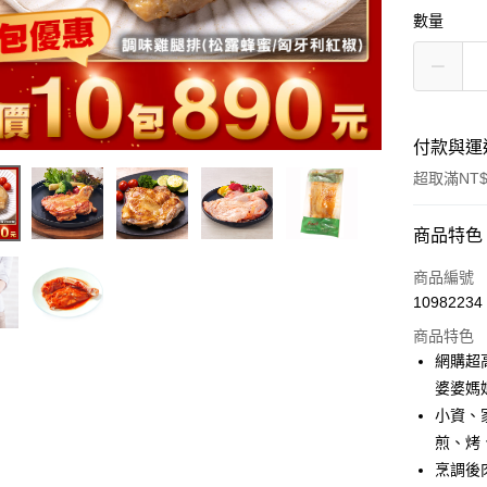
數量
付款與運
超取滿NT$
付款方式
商品特色
信用卡一
商品編號
10982234
LINE Pay
商品特色
Apple Pay
網購超
婆婆媽
街口支付
小資、
悠遊付
煎、烤
烹調後
Google Pa