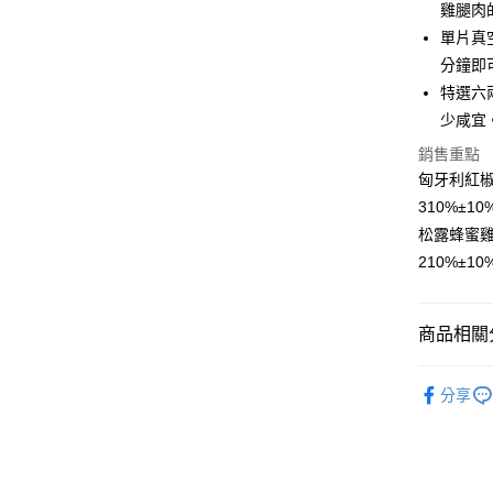
雞腿肉
大哥付你
單片真
相關說明
分鐘即
【大哥付
AFTEE先
特選六
1.本服務
2.付款方
相關說明
少咸宜
流程，驗
【關於「A
銷售重點
ATM付款
完成交易
AFTEE
3.實際核
匈牙利紅
便利好安
4.訂單成
貨到付款
１．簡單
310%±10
消。如遇
２．便利
松露蜂蜜
無法說明
３．安心
【繳款方
210%±10
運送方式
1.分期款
【「AFT
醒簡訊。
１．於結帳
全家冷凍超
2.透過簡
付」結帳
商品相關分
帳／街口支
不適用此配
２．訂單
３．收到繳
每筆NT$1
【注意事
【調理食
／ATM／
1.本服務
分享
※ 請注意
7-11冷凍
💥箱購專
用戶於交
絡購買商品
款買賣價
宅配)
先享後付
◆烤肉專
2.基於同
※ 交易是
每筆NT$2
資料（包
是否繳費成
用，由本