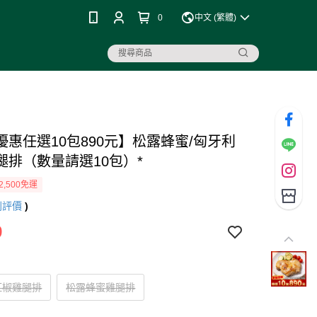
0
中文 (繁體)
優惠任選10包890元】松露蜂蜜/匈牙利
腿排（數量請選10包）*
2,500免運
則評價
)
9
紅椒雞腿排
松露蜂蜜雞腿排