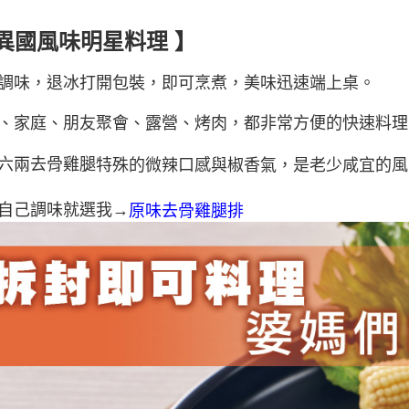
 異國風味明星料理 】
調味，
退冰打開包裝，即可烹煮，美味迅速端上桌。
、家庭、朋友聚會、露營、烤肉，都非常方便的快速料理
六兩去骨雞腿
特殊的微辣口感與椒香氣，是老少咸宜的風
自己調味就選我→
原味去骨雞腿排