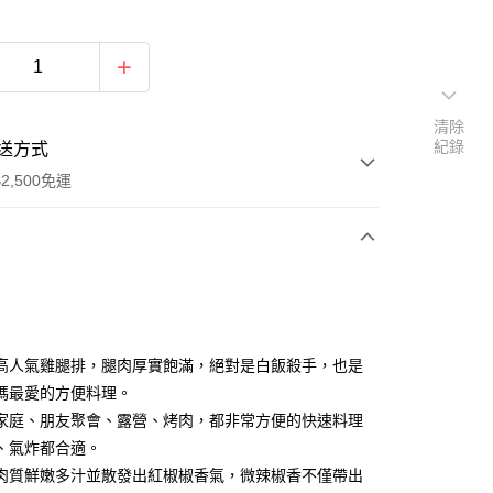
清除
紀錄
送方式
2,500免運
次付款
高人氣雞腿排，腿肉厚實飽滿，絕對是白飯殺手，也是
媽最愛的方便料理。
家庭、朋友聚會、露營、烤肉，都非常方便的快速料理
、氣炸都合適。
肉質鮮嫩多汁並散發出紅椒椒香氣，微辣椒香不僅帶出
y