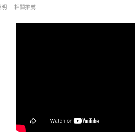
付客戶支
冷凍宅配(
3.完整用
說明
相關推薦
高不能超過3
【注意事
１．透過由
每筆NT$2
交易，需
求債權轉
離島冷凍宅配
２．關於
每筆NT$4
https://aft
３．未成
冷凍貨到付
「AFTE
任。
每筆NT$2
４．使用「
即時審查
結果請求
５．嚴禁
形，恩沛
動。