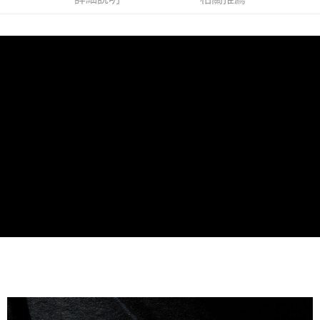
３．收到繳費通知簡訊後14天內，點擊此簡訊中的連結，可透過四大超商／
【注意事項】
ATM／網路銀行／等多元方式進行付款，方視為交易完成。
7-11冷凍超取(預計3-5天)(購買金額最高到2999元，超過請選
1.本服務係由「台灣大哥大股份有限公司」（以下簡稱本公司）所提供，讓
※ 請注意：結帳手續完成當下不需立刻繳費，但若您需要取消訂單，請聯絡
用戶於交易時，得透過本服務購買商品或服務，並由商店將買賣／分期付款
宅配)
購買商品的店家。未經商家同意取消之訂單仍視為有效，需透過AFTEE先享
買賣價金債權讓與本公司後，依約使用本公司帳單繳交帳款。
後付繳納相關費用。
每筆NT$200，滿NT$2,500(含以上)免運費
2.基於同意付款使用「大哥付你分期」之契約關係目的，商店將以您的個人
※ 交易是否成功請以「AFTEE先享後付 」之結帳頁面顯示為準，若有關於
資料（包含姓名、電話或地址）提供予台灣大哥大進項蒐集、處理及利用，
是否繳費成功／繳費後需取消欲退款等相關疑問，請聯繫「AFTEE先享後付
冷凍宅配(配送時間18:00前)(如要選取7-11超取，單筆訂單金額最高
由本公司與您本人進行分期帳單所需資料之確認、核對及更正。
客戶支援中心」
https://netprotections.freshdesk.com/support/home
3.完整用戶服務條款，請詳閱以下連結：
https://oppay.tw/userRule
不能超過3000元)
【注意事項】
每筆NT$250，滿NT$3,000(含以上)免運費
１．透過由恩沛科技股份有限公司提供之「AFTEE先享後付」服務完成之交
易，需依本服務之必要範圍內提供個人資料，並將交易相關給付款項請求債
離島冷凍宅配(配送時間18:00前)
權轉讓予恩沛科技股份有限公司。
每筆NT$400，滿NT$6,000(含以上)免運費
２．關於個人資料處理事宜，請瀏覽以下網址：
https://aftee.tw/terms/#terms3
冷凍貨到付款（配送時間18:00前）
３．未成年的使用者請事先徵得法定代理人或監護人之同意方可使用
「AFTEE先享後付」，若未經同意申辦者引起之損失，本公司不負相關責
每筆NT$250，滿NT$3,000(含以上)免運費
任。
４．使用「AFTEE先享後付」時，將依據個別帳號之用戶狀況，依本公司即
時審查核予不同之上限額度；若仍有額度不足之情形，本公司將視審查結果
請求用戶進行身份認證。
５．嚴禁一人註冊多個帳號或使用他人資訊註冊。若發現惡意使用之情形，
恩沛科技股份有限公司將有權停止該用戶之使用額度並採取法律行動。