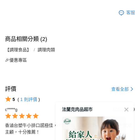
客服
商品相關分類 (2)
【調理食品】
調理肉類
🎉優惠專區
評價
查看全部
5
(
1
則評價
)
法蘭克肉品超市
c*****g
2026/04/19
香滷台塑牛小排口感極佳，肉質鮮嫩多汁，醬料入味，讓人一試成
主顧，十分推薦！