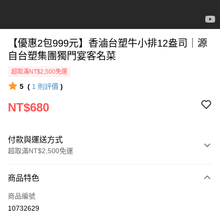
【優惠2包999元】香滷台塑牛小排12盎司｜源
自台塑集團獨門宴客名菜
超取滿NT$2,500免運
5
(
1
則評價
)
NT$680
付款與運送方式
超取滿NT$2,500免運
付款方式
商品特色
信用卡一次付款
商品編號
LINE Pay
10732629