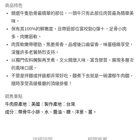
Apple Pay
商品特色
街口支付
精選牛隻肋骨最精華的部位，一頭牛只有此部位肉質最為精華美
味。
悠遊付
保有其100%的鮮嫩度，且帶筋部位富咬勁Q彈十，足骨小肉
Google Pay
多、肉嫩筋軟。
肉質軟嫩帶嚼勁，焦脆骨香，品嚐後口齒留香，味蕾極緻享受，
大哥付你分期
深獲許多老饕熱烈支持。
相關說明
以獨門佐料醃製再烹煮，文火精燉入味，富含膠質，展現多層次
【大哥付你分期使用說明】
AFTEE先享後付
1.本服務由台灣大哥大提供，台灣大哥大用戶可立即使用無須另外申請。
的風味口感。
2.付款方式選擇「大哥付你分期」，訂單成立後會自動跳轉到大哥付的交易
相關說明
不管是拌麵或拌飯都非常好吃，麵煮下去就是一碗濃郁牛肉麵，
流程，驗證手機門號後，選擇欲分期的期數、繳款截止日，確認付款後即完
【關於「AFTEE先享後付」】
隨時享受高級餐廳的頂級排餐！
成交易。
ATM付款
AFTEE先享後付是「在收到商品之後才付款」的支付方式。 讓您購物簡單
3.實際核准額度、可分期數及費用金額請依後續交易確認頁面所載為準。
便利好安心！
4.訂單成立30分鐘內，如未前往確認交易或遇審核未通過，訂單將自動取
銷售重點
貨到付款
１．簡單：不需註冊會員、不需綁卡、不需儲值。
消。如遇「轉專審核」未通過狀況，表示未達大哥付你分期系統評分，恕無
２．便利：只要手機號碼，簡訊認證，即可結帳。
牛肉原產地：美國｜製作產地：台灣
法說明評估內容。
３．安心：先確認商品／服務後，再付款。
成分：帶骨牛小排、水、醬油、糖、洋蔥、薑。
【繳款方式說明】
運送方式
1.分期款項不併入電信帳單，「大哥付你分期」於每月結算日後寄送繳費提
【「AFTEE先享後付」結帳流程】
全家冷凍超取(購買金額最高到2999元，超過請選宅配)(離島
醒簡訊。
１．於結帳方式選擇「AFTEE先享後付」後，將跳轉至「AFTEE先享後付」
2.透過簡訊連結打開帳單後，可選擇「超商條碼／台灣大直營門市／銀行轉
不適用此配送)
結帳頁面，進行簡訊認證並確認金額後，即可完成結帳。
帳／街口支付／iPASS MONEY」等通路繳費。
２．訂單成立數日內，您將收到繳費通知簡訊。
每筆NT$150，滿NT$2,500(含以上)免運費
詳細說明
相關推薦