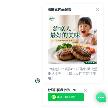
法蘭克肉品超市
📌綁定Line領券👉 松露牛/豬漢堡
排兌換券！ 【線上及門市皆可使
用】
歡迎訂閱我們的LINE
連結 LINE 帳號