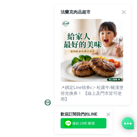
法蘭克肉品超市
📌綁定Line領券👉 松露牛/豬漢堡
排兌換券！ 【線上及門市皆可使
用】
歡迎訂閱我們的LINE
連結 LINE 帳號