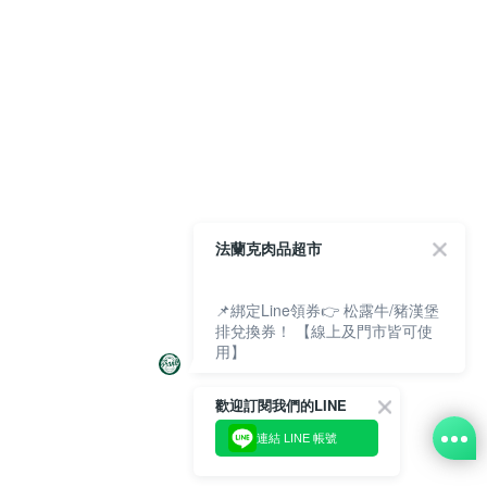
法蘭克肉品超市
📌綁定Line領券👉 松露牛/豬漢堡
排兌換券！ 【線上及門市皆可使
用】
歡迎訂閱我們的LINE
連結 LINE 帳號