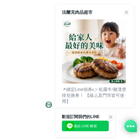
法蘭克肉品超市
📌綁定Line領券👉 松露牛/豬漢堡
排兌換券！ 【線上及門市皆可使
用】
歡迎訂閱我們的LINE
連結 LINE 帳號