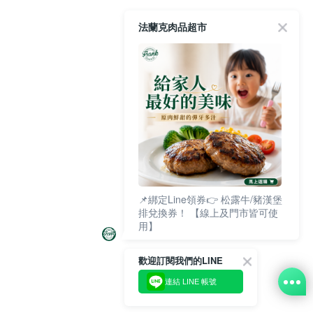
法蘭克肉品超市
📌綁定Line領券👉 松露牛/豬漢堡
排兌換券！ 【線上及門市皆可使
用】
歡迎訂閱我們的LINE
連結 LINE 帳號