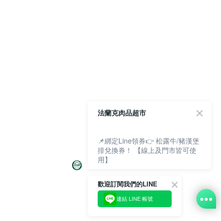
法蘭克肉品超市
📌綁定Line領券👉 松露牛/豬漢堡
排兌換券！ 【線上及門市皆可使
用】
歡迎訂閱我們的LINE
連結 LINE 帳號