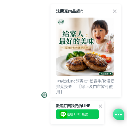
法蘭克肉品超市
📌綁定Line領券👉 松露牛/豬漢堡
排兌換券！ 【線上及門市皆可使
用】
歡迎訂閱我們的LINE
連結 LINE 帳號