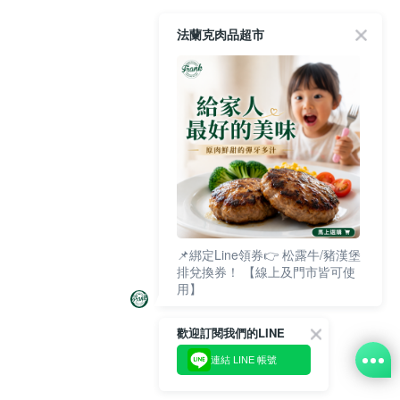
法蘭克肉品超市
📌綁定Line領券👉 松露牛/豬漢堡
排兌換券！ 【線上及門市皆可使
用】
歡迎訂閱我們的LINE
連結 LINE 帳號