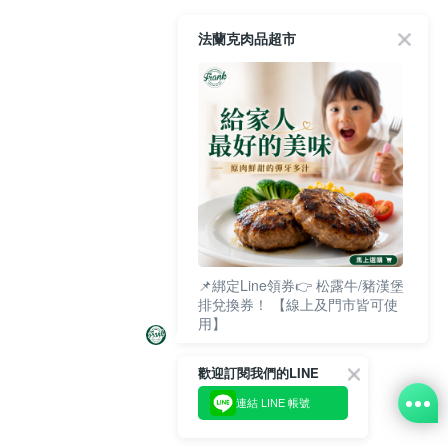
法蘭克肉品超市
📌綁定Line領券👉 松露牛/豬漢堡
排兌換券！ 【線上及門市皆可使
用】
歡迎訂閱我們的LINE
連結 LINE 帳號