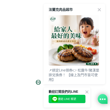
法蘭克肉品超市
📌綁定Line領券👉 松露牛/豬漢堡
排兌換券！ 【線上及門市皆可使
用】
歡迎訂閱我們的LINE
連結 LINE 帳號