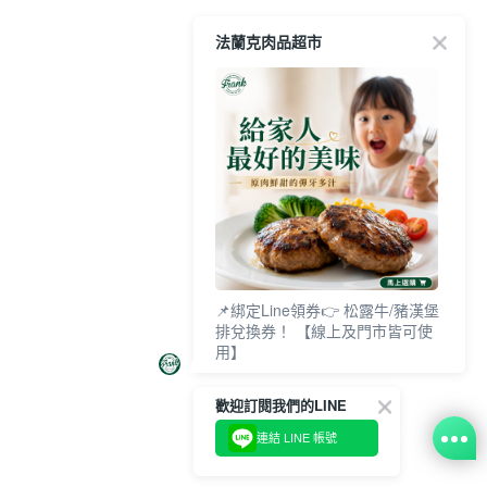
法蘭克肉品超市
📌綁定Line領券👉 松露牛/豬漢堡
排兌換券！ 【線上及門市皆可使
用】
歡迎訂閱我們的LINE
連結 LINE 帳號