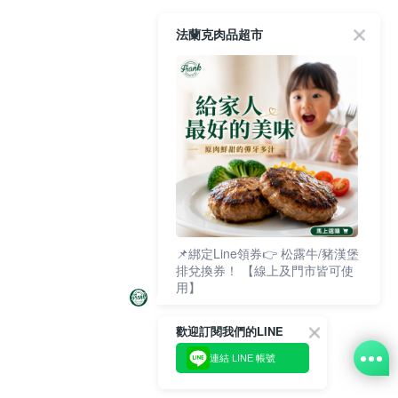
法蘭克肉品超市
📌綁定Line領券👉 松露牛/豬漢堡
排兌換券！ 【線上及門市皆可使
用】
歡迎訂閱我們的LINE
連結 LINE 帳號