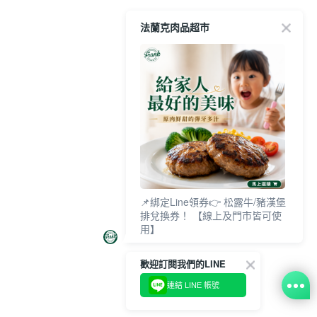
法蘭克肉品超市
📌綁定Line領券👉 松露牛/豬漢堡
排兌換券！ 【線上及門市皆可使
用】
歡迎訂閱我們的LINE
連結 LINE 帳號