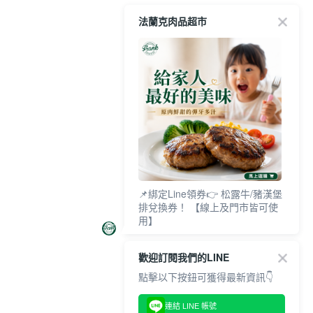
法蘭克肉品超市
📌綁定Line領券👉 松露牛/豬漢堡
排兌換券！ 【線上及門市皆可使
用】
歡迎訂閱我們的LINE
點擊以下按鈕可獲得最新資訊👇
連結 LINE 帳號