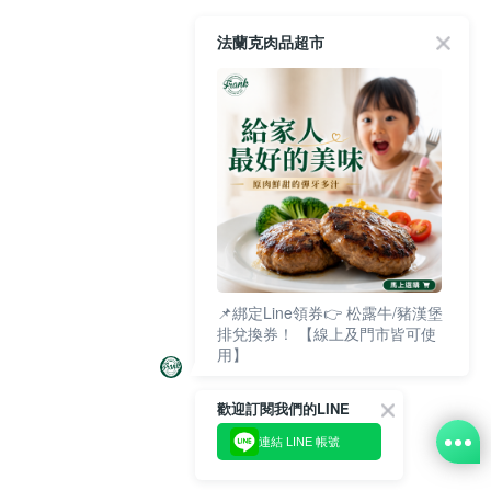
法蘭克肉品超市
📌綁定Line領券👉 松露牛/豬漢堡
排兌換券！ 【線上及門市皆可使
用】
歡迎訂閱我們的LINE
連結 LINE 帳號