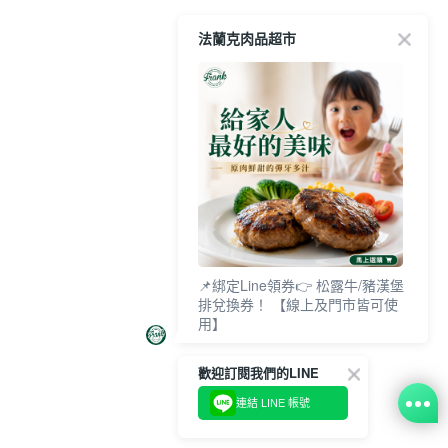
法蘭克肉品超市
📌綁定Line領券👉 松露牛/豬漢堡
排兌換券！ 【線上及門市皆可使
用】
歡迎訂閱我們的LINE
連結 LINE 帳號