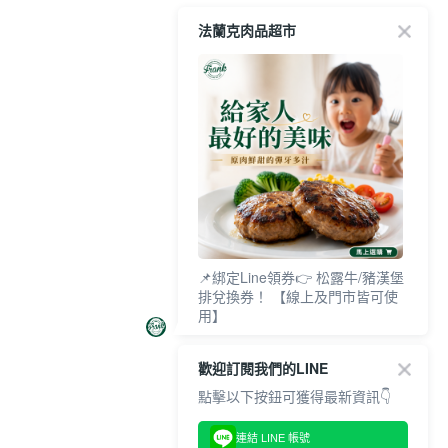
法蘭克肉品超市
📌綁定Line領券👉 松露牛/豬漢堡
排兌換券！ 【線上及門市皆可使
用】
歡迎訂閱我們的LINE
點擊以下按鈕可獲得最新資訊👇
連結 LINE 帳號