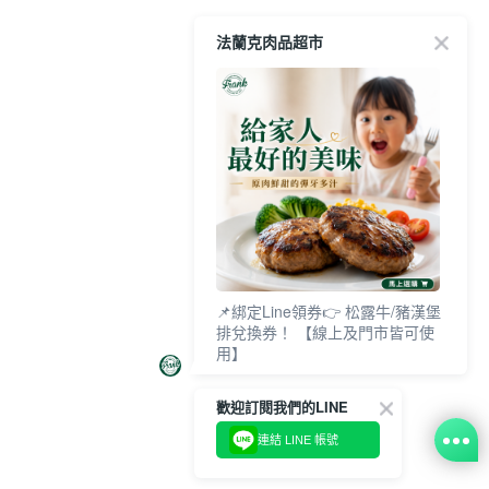
法蘭克肉品超市
📌綁定Line領券👉 松露牛/豬漢堡
排兌換券！ 【線上及門市皆可使
用】
歡迎訂閱我們的LINE
連結 LINE 帳號