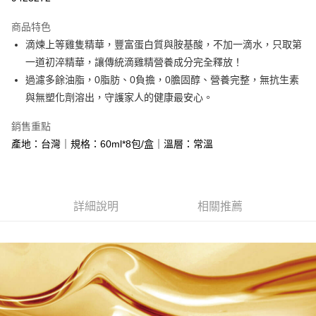
Apple Pay
商品特色
街口支付
滴煉上等雞隻精華，豐富蛋白質與胺基酸，不加一滴水，只取第
一道初淬精華，讓傳統滴雞精營養成分完全釋放！
悠遊付
過濾多餘油脂，0脂肪、0負擔，0膽固醇、營養完整，無抗生素
Google Pay
與無塑化劑溶出，守護家人的健康最安心。
大哥付你分期
銷售重點
相關說明
產地：台灣｜規格：60ml*8包/盒｜溫層：常溫
【大哥付你分期使用說明】
AFTEE先享後付
1.本服務由台灣大哥大提供，台灣大哥大用戶可立即使用無須另外申請。
2.付款方式選擇「大哥付你分期」，訂單成立後會自動跳轉到大哥付的交易
相關說明
流程，驗證手機門號後，選擇欲分期的期數、繳款截止日，確認付款後即完
【關於「AFTEE先享後付」】
成交易。
詳細說明
相關推薦
ATM付款
AFTEE先享後付是「在收到商品之後才付款」的支付方式。 讓您購物簡單
3.實際核准額度、可分期數及費用金額請依後續交易確認頁面所載為準。
便利好安心！
4.訂單成立30分鐘內，如未前往確認交易或遇審核未通過，訂單將自動取
貨到付款
１．簡單：不需註冊會員、不需綁卡、不需儲值。
消。如遇「轉專審核」未通過狀況，表示未達大哥付你分期系統評分，恕無
２．便利：只要手機號碼，簡訊認證，即可結帳。
法說明評估內容。
３．安心：先確認商品／服務後，再付款。
【繳款方式說明】
運送方式
1.分期款項不併入電信帳單，「大哥付你分期」於每月結算日後寄送繳費提
【「AFTEE先享後付」結帳流程】
7-11常溫超取(預計3-5天)(購買金額最高到2999元，超過請選
醒簡訊。
１．於結帳方式選擇「AFTEE先享後付」後，將跳轉至「AFTEE先享後付」
2.透過簡訊連結打開帳單後，可選擇「超商條碼／台灣大直營門市／銀行轉
宅配)
結帳頁面，進行簡訊認證並確認金額後，即可完成結帳。