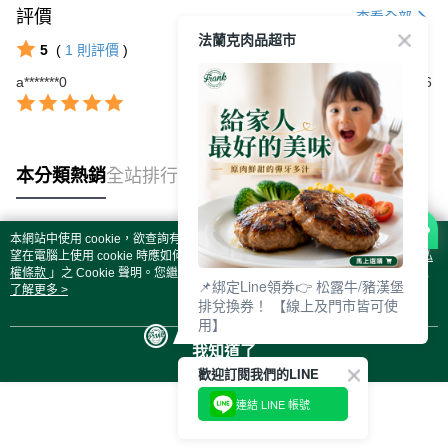
評價
查看全部
法蘭克肉品超市
5
(
1
則評價
)
a*******0
2024/02/06
本分類熱銷
全站排行
本網站中使用 cookie，欲查詢有關本網站使用 cookie 方式之詳情，及若您不希
熱門標籤
望在電腦上使用 cookie 時應如何變更電腦的 cookie 設定，請參閱本網站「
隱私
權條款
」之 Cookie 聲明。您繼續使用本網站即表示您同意本公司得按本網站使
📌綁定Line領券👉 松露牛/豬漢堡
用條款之 Cookie 聲明使用 cookie。
了解更多 >
排兌換券！ 【線上及門市皆可使
用】
我知道了
歡迎訂閱我們的LINE
連結 LINE 帳號