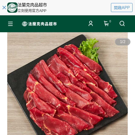
法蘭克肉品超市
開啟APP
立刻使用官方APP
0
1
/
2