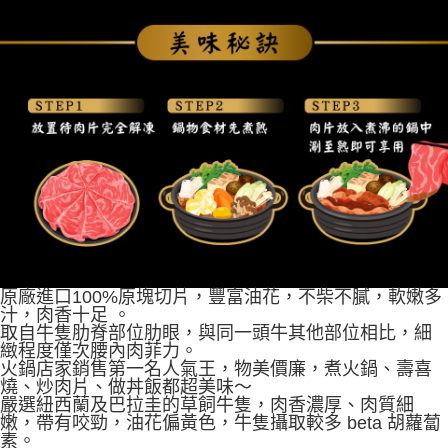
原廠進口100%原塊切片，豐富油花，不柴不膩，軟嫩多
汁，肉香十足 。
取自牛隻肋脊部位肋眼，與同一頭牛其他部位相比，細
緻程度僅次腰內肉菲力。
火鍋店家銷售第一名人氣王，物美價廉，煮火鍋、壽喜
燒、炒肉片、做丼飯都超美味～
嚴選紐西蘭及巴拉圭的草飼牛隻，肉香濃厚、肉質細
嫩，帶有咬勁，油花偏黃色，牛隻攝取較多 beta 胡蘿蔔
素。