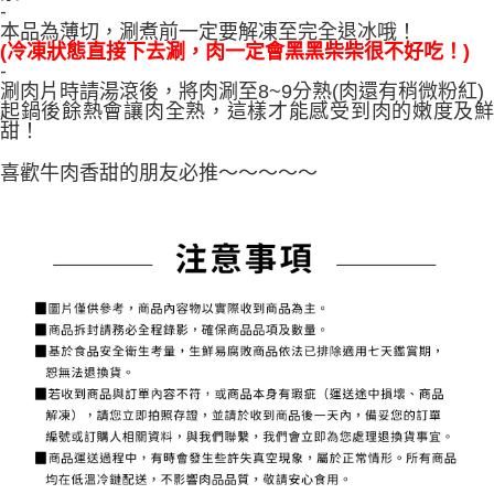
-
本品為薄切，涮煮前一定要解凍至完全退冰哦！
(冷凍狀態直接下去涮，肉一定會黑黑柴柴很不好吃！)
-
涮肉片時請湯滾後，將肉涮至8~9分熟(肉還有稍微粉紅)
起鍋後餘熱會讓肉全熟，這樣才能感受到肉的嫩度及鮮
甜！
喜歡牛肉香甜的朋友必推～～～～～