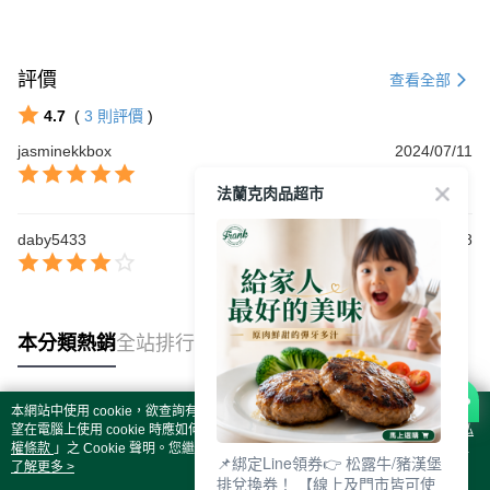
評價
查看全部
4.7
(
3
則評價
)
jasminekkbox
2024/07/11
法蘭克肉品超市
daby5433
2024/04/08
本分類熱銷
全站排行
本網站中使用 cookie，欲查詢有關本網站使用 cookie 方式之詳情，及若您不希
熱門標籤
望在電腦上使用 cookie 時應如何變更電腦的 cookie 設定，請參閱本網站「
隱私
權條款
」之 Cookie 聲明。您繼續使用本網站即表示您同意本公司得按本網站使
📌綁定Line領券👉 松露牛/豬漢堡
用條款之 Cookie 聲明使用 cookie。
了解更多 >
排兌換券！ 【線上及門市皆可使