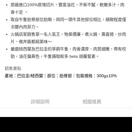
街口支付
原廠進口100%原塊切片，豐富油花，不柴不膩，軟嫩多汁，肉
香十足 。
悠遊付
取自牛隻肋脊部位肋眼，與同一頭牛其他部位相比，細緻程度僅
Google Pay
次腰內肉菲力。
火鍋店家銷售第一名人氣王，物美價廉，煮火鍋、壽喜燒、炒肉
大哥付你分期
片、做丼飯都超美味～
相關說明
嚴選紐西蘭及巴拉圭的草飼牛隻，肉香濃厚、肉質細嫩，帶有咬
【大哥付你分期使用說明】
AFTEE先享後付
1.本服務由台灣大哥大提供，台灣大哥大用戶可立即使用無須另外申請。
勁，油花偏黃色，牛隻攝取較多 beta 胡蘿蔔素。
2.付款方式選擇「大哥付你分期」，訂單成立後會自動跳轉到大哥付的交易
相關說明
流程，驗證手機門號後，選擇欲分期的期數、繳款截止日，確認付款後即完
銷售重點
【關於「AFTEE先享後付」】
成交易。
ATM付款
AFTEE先享後付是「在收到商品之後才付款」的支付方式。 讓您購物簡單
產地：巴拉圭/紐西蘭｜部位：肋脊部｜包裝規格：300g±10%
3.實際核准額度、可分期數及費用金額請依後續交易確認頁面所載為準。
便利好安心！
4.訂單成立30分鐘內，如未前往確認交易或遇審核未通過，訂單將自動取
貨到付款
１．簡單：不需註冊會員、不需綁卡、不需儲值。
消。如遇「轉專審核」未通過狀況，表示未達大哥付你分期系統評分，恕無
２．便利：只要手機號碼，簡訊認證，即可結帳。
法說明評估內容。
３．安心：先確認商品／服務後，再付款。
【繳款方式說明】
運送方式
詳細說明
相關推薦
1.分期款項不併入電信帳單，「大哥付你分期」於每月結算日後寄送繳費提
【「AFTEE先享後付」結帳流程】
全家冷凍超取(購買金額最高到2999元，超過請選宅配)(離島
醒簡訊。
１．於結帳方式選擇「AFTEE先享後付」後，將跳轉至「AFTEE先享後付」
2.透過簡訊連結打開帳單後，可選擇「超商條碼／台灣大直營門市／銀行轉
不適用此配送)
結帳頁面，進行簡訊認證並確認金額後，即可完成結帳。
帳／街口支付／iPASS MONEY」等通路繳費。
２．訂單成立數日內，您將收到繳費通知簡訊。
每筆NT$150，滿NT$2,500(含以上)免運費
３．收到繳費通知簡訊後14天內，點擊此簡訊中的連結，可透過四大超商／
【注意事項】
ATM／網路銀行／等多元方式進行付款，方視為交易完成。