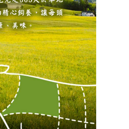
00，滿NT$6,000(含以上)免運費
ee.tw/terms/#terms3
年的使用者請事先徵得法定代理人或監護人之同意方可使用
款（配送時間18:00前）
E先享後付」，若未經同意申辦者引起之損失，本公司不負相關責
50，滿NT$3,000(含以上)免運費
AFTEE先享後付」時，將依據個別帳號之用戶狀況，依本公司
核予不同之上限額度；若仍有額度不足之情形，本公司將視審查
用戶進行身份認證。
一人註冊多個帳號或使用他人資訊註冊。若發現惡意使用之情
科技股份有限公司將有權停止該用戶之使用額度並採取法律行