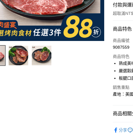
付款與運
超取滿NT$
付款方式
商品特色
信用卡一
商品編號
9087559
LINE Pay
商品特色
Apple Pay
熟成美
嚴選穀
街口支付
板腱口
悠遊付
銷售重點
產地：美國
Google Pa
大哥付你
相關說明
商品相關分
【大哥付
AFTEE先
1.本服務
【頂級牛
2.付款方
相關說明
分享