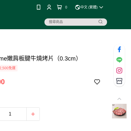
0
中文 (繁體)
ime嫩肩板腱牛燒烤片（0.3cm）
2,500免運
00