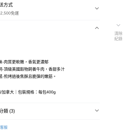
送方式
2,500免運
清除
次付款
紀錄
味-肉質更軟嫩，香氣更濃郁
飼-頂級美國穀物飼養牛肉，香甜多汁
感-煎烤過後焦酥且脆彈的嫩筋。
/加拿大｜包裝規格：每包400g
y
分期
類 (3)
你分期使用說明】
享後付
由台灣大哥大提供，台灣大哥大用戶可立即使用無須另外申請。
肉】
火鍋片｜燒烤片
式選擇「大哥付你分期」，訂單成立後會自動跳轉到大哥付的交易
客服