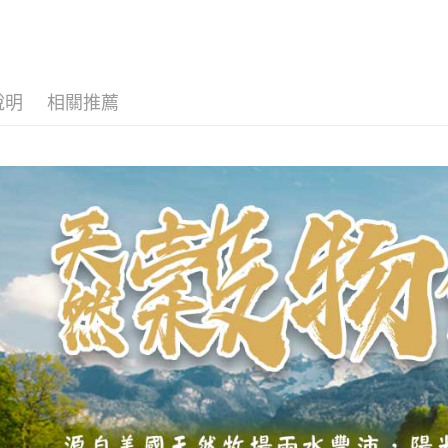
流程，驗
烤肉盛宴｜
【關於「A
ATM付款
完成交易
AFTEE
◆烤肉專
3.實際核
便利好安
4.訂單成
貨到付款
１．簡單
消。如遇
２．便利
無法說明
３．安心
說明
相關推薦
【繳款方
運送方式
1.分期款
【「AFT
醒簡訊。
１．於結帳
全家冷凍超
2.透過簡
付」結帳
帳／街口支
不適用此配
２．訂單
３．收到繳
每筆NT$1
【注意事
／ATM／
1.本服務
※ 請注意
7-11冷凍
用戶於交
絡購買商品
款買賣價
宅配)
先享後付
2.基於同
※ 交易是
每筆NT$2
資料（包
是否繳費成
用，由本
付客戶支
冷凍宅配(
3.完整用
高不能超過3
【注意事
１．透過由
每筆NT$2
交易，需
求債權轉
離島冷凍宅配
２．關於