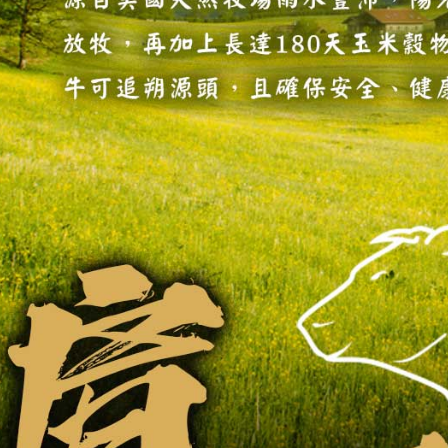
每筆NT$4
https://aft
３．未成
冷凍貨到付
「AFTE
任。
每筆NT$2
４．使用「
即時審查
結果請求
５．嚴禁
形，恩沛
動。