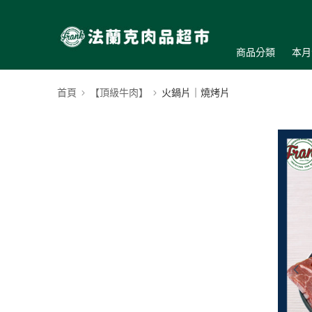
商品分類
本月
首頁
【頂級牛肉】
火鍋片｜燒烤片