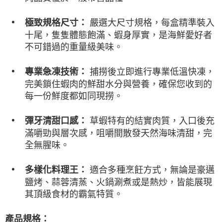
7-11冷凍超取(預計3-5天)(購買金額最高到2999元，超過請選
1.本服務係由「台灣大哥大股份有限公司」（以下簡稱本公司）所提供，讓
※ 請注意：結帳手續完成當下不需立刻繳費，但若您需要取消訂單，請聯絡
用戶於交易時，得透過本服務購買商品或服務，並由商店將買賣／分期付款
宅配)
購買商品的店家。未經商家同意取消之訂單仍視為有效，需透過AFTEE先享
嚴選大尺寸規格，每盒精準裝入
極致規格尺寸：
買賣價金債權讓與本公司後，依約使用本公司帳單繳交帳款。
後付繳納相關費用。
每筆NT$200，滿NT$2,500(含以上)免運費
2.基於同意付款使用「大哥付你分期」之契約關係目的，商店將以您的個人
十尾，隻隻體態飽滿、蝦身厚實，是海鮮愛好者
※ 交易是否成功請以「AFTEE先享後付 」之結帳頁面顯示為準，若有關於
資料（包含姓名、電話或地址）提供予台灣大哥大進項蒐集、處理及利用，
是否繳費成功／繳費後需取消欲退款等相關疑問，請聯繫「AFTEE先享後付
不可錯過的重量級美味。
冷凍宅配(配送時間18:00前)(如要選取7-11超取，單筆訂單金額最高
由本公司與您本人進行分期帳單所需資料之確認、核對及更正。
客戶支援中心」
https://netprotections.freshdesk.com/support/home
3.完整用戶服務條款，請詳閱以下連結：
https://oppay.tw/userRule
不能超過3000元)
捕撈後立即進行專業低溫快凍，
專業急凍技術：
【注意事項】
每筆NT$250，滿NT$3,000(含以上)免運費
１．透過由恩沛科技股份有限公司提供之「AFTEE先享後付」服務完成之交
完美鎖住蝦肉的鮮甜水分與營養，確保您收到的
易，需依本服務之必要範圍內提供個人資料，並將交易相關給付款項請求債
離島冷凍宅配(配送時間18:00前)
每一份鮮度都如同現撈。
權轉讓予恩沛科技股份有限公司。
每筆NT$400，滿NT$6,000(含以上)免運費
２．關於個人資料處理事宜，請瀏覽以下網址：
https://aftee.tw/terms/#terms3
草蝦特有的結實肉質，入口後充
彈牙清甜口感：
冷凍貨到付款（配送時間18:00前）
３．未成年的使用者請事先徵得法定代理人或監護人之同意方可使用
滿嚼勁與層次感，咀嚼間散發天然海味清甜，完
「AFTEE先享後付」，若未經同意申辦者引起之損失，本公司不負相關責
每筆NT$250，滿NT$3,000(含以上)免運費
任。
全無腥味。
４．使用「AFTEE先享後付」時，將依據個別帳號之用戶狀況，依本公司即
時審查核予不同之上限額度；若仍有額度不足之情形，本公司將視審查結果
適合多種烹飪方式，無論是豪邁
多樣化料理王：
請求用戶進行身份認證。
５．嚴禁一人註冊多個帳號或使用他人資訊註冊。若發現惡意使用之情形，
鹽烤、蒜蓉清蒸、火鍋涮煮或是熱炒，皆能展現
恩沛科技股份有限公司將有權停止該用戶之使用額度並採取法律行動。
其頂級食材的霸氣特質。
產品規格：