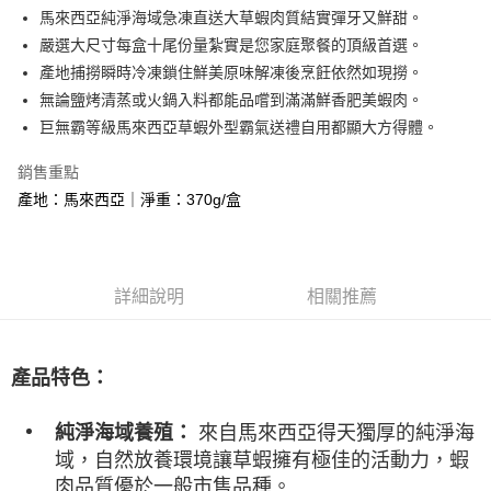
街口支付
馬來西亞純淨海域急凍直送大草蝦肉質結實彈牙又鮮甜。
嚴選大尺寸每盒十尾份量紮實是您家庭聚餐的頂級首選。
悠遊付
產地捕撈瞬時冷凍鎖住鮮美原味解凍後烹飪依然如現撈。
Google Pay
無論鹽烤清蒸或火鍋入料都能品嚐到滿滿鮮香肥美蝦肉。
巨無霸等級馬來西亞草蝦外型霸氣送禮自用都顯大方得體。
大哥付你分期
相關說明
銷售重點
【大哥付你分期使用說明】
產地：馬來西亞｜淨重：370g/盒
AFTEE先享後付
1.本服務由台灣大哥大提供，台灣大哥大用戶可立即使用無須另外申請。
2.付款方式選擇「大哥付你分期」，訂單成立後會自動跳轉到大哥付的交易
相關說明
流程，驗證手機門號後，選擇欲分期的期數、繳款截止日，確認付款後即完
【關於「AFTEE先享後付」】
成交易。
ATM付款
AFTEE先享後付是「在收到商品之後才付款」的支付方式。 讓您購物簡單
3.實際核准額度、可分期數及費用金額請依後續交易確認頁面所載為準。
便利好安心！
詳細說明
相關推薦
4.訂單成立30分鐘內，如未前往確認交易或遇審核未通過，訂單將自動取
貨到付款
１．簡單：不需註冊會員、不需綁卡、不需儲值。
消。如遇「轉專審核」未通過狀況，表示未達大哥付你分期系統評分，恕無
２．便利：只要手機號碼，簡訊認證，即可結帳。
法說明評估內容。
３．安心：先確認商品／服務後，再付款。
【繳款方式說明】
運送方式
產品特色：
1.分期款項不併入電信帳單，「大哥付你分期」於每月結算日後寄送繳費提
【「AFTEE先享後付」結帳流程】
全家冷凍超取(購買金額最高到2999元，超過請選宅配)(離島
醒簡訊。
１．於結帳方式選擇「AFTEE先享後付」後，將跳轉至「AFTEE先享後付」
2.透過簡訊連結打開帳單後，可選擇「超商條碼／台灣大直營門市／銀行轉
不適用此配送)
來自馬來西亞得天獨厚的純淨海
純淨海域養殖：
結帳頁面，進行簡訊認證並確認金額後，即可完成結帳。
帳／街口支付／iPASS MONEY」等通路繳費。
２．訂單成立數日內，您將收到繳費通知簡訊。
每筆NT$150，滿NT$2,500(含以上)免運費
域，自然放養環境讓草蝦擁有極佳的活動力，蝦
３．收到繳費通知簡訊後14天內，點擊此簡訊中的連結，可透過四大超商／
【注意事項】
肉品質優於一般市售品種。
ATM／網路銀行／等多元方式進行付款，方視為交易完成。