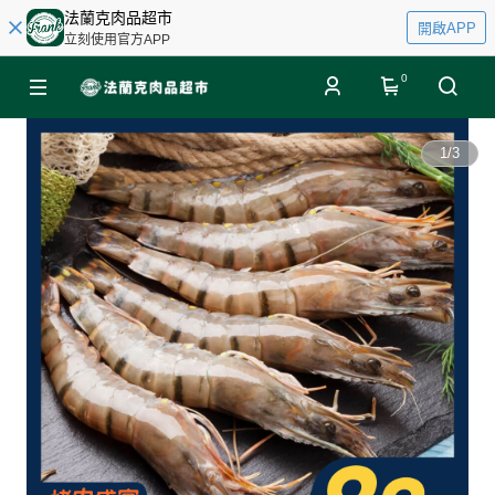
法蘭克肉品超市
開啟APP
立刻使用官方APP
0
1
/
3