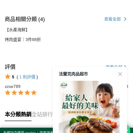
商品相關分類 (4)
查看全部
【水產海鮮】
烤肉盛宴｜3件88折
評價
查看全部
法蘭克肉品超市
5
(
1
則評價
)
zzse789
2025/08/08
本分類熱銷
全站排行