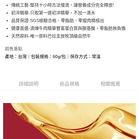
街口支付
傳統工藝-堅持十小時古法慢滴，讓營養成分完全釋放!
初淬精華-只取第一道初淬精華，不加一滴水
悠遊付
品質保證-SGS檢驗合格、零脂肪、零瘦肉精檢出
Google Pay
健康首選-滴煉牛肉精華豐富蛋白質與胺基酸。零脂肪無負擔
天然原料-唯一原料巴拉圭放牧頂級自然牛
大哥付你分期
相關說明
銷售重點
【大哥付你分期使用說明】
產地：台灣｜包裝規格：60g/包｜保存方式：常溫
AFTEE先享後付
1.本服務由台灣大哥大提供，台灣大哥大用戶可立即使用無須另外申請。
2.付款方式選擇「大哥付你分期」，訂單成立後會自動跳轉到大哥付的交易
相關說明
流程，驗證手機門號後，選擇欲分期的期數、繳款截止日，確認付款後即完
【關於「AFTEE先享後付」】
成交易。
ATM付款
AFTEE先享後付是「在收到商品之後才付款」的支付方式。 讓您購物簡單
3.實際核准額度、可分期數及費用金額請依後續交易確認頁面所載為準。
便利好安心！
詳細說明
商品規格
相關推薦
4.訂單成立30分鐘內，如未前往確認交易或遇審核未通過，訂單將自動取
貨到付款
１．簡單：不需註冊會員、不需綁卡、不需儲值。
消。如遇「轉專審核」未通過狀況，表示未達大哥付你分期系統評分，恕無
２．便利：只要手機號碼，簡訊認證，即可結帳。
法說明評估內容。
３．安心：先確認商品／服務後，再付款。
【繳款方式說明】
運送方式
1.分期款項不併入電信帳單，「大哥付你分期」於每月結算日後寄送繳費提
【「AFTEE先享後付」結帳流程】
7-11常溫超取(預計3-5天)(購買金額最高到2999元，超過請選
醒簡訊。
１．於結帳方式選擇「AFTEE先享後付」後，將跳轉至「AFTEE先享後付」
2.透過簡訊連結打開帳單後，可選擇「超商條碼／台灣大直營門市／銀行轉
宅配)
結帳頁面，進行簡訊認證並確認金額後，即可完成結帳。
帳／街口支付／iPASS MONEY」等通路繳費。
２．訂單成立數日內，您將收到繳費通知簡訊。
每筆NT$100，滿NT$1,000(含以上)免運費
３．收到繳費通知簡訊後14天內，點擊此簡訊中的連結，可透過四大超商／
【注意事項】
ATM／網路銀行／等多元方式進行付款，方視為交易完成。