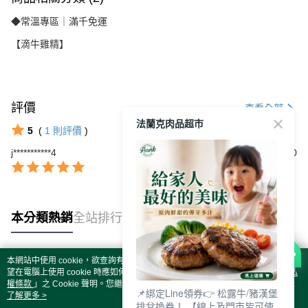
◆常溫專區｜滿千免運
【滴牛雞精】
評價
查看全部
法蘭克肉品超市
5
(
1
則評價
)
j***********4
2026/01/30
本分類熱銷
全站排行
本網站中使用 cookie，欲查詢有關本網站使用 cookie 方式之詳情，及若您不希
熱門標籤
望在電腦上使用 cookie 時應如何變更電腦的 cookie 設定，請參閱本網站「
隱私
權條款
」之 Cookie 聲明。您繼續使用本網站即表示您同意本公司得按本網站使
📌綁定Line領券👉 松露牛/豬漢堡
用條款之 Cookie 聲明使用 cookie。
了解更多 >
排兌換券！ 【線上及門市皆可使