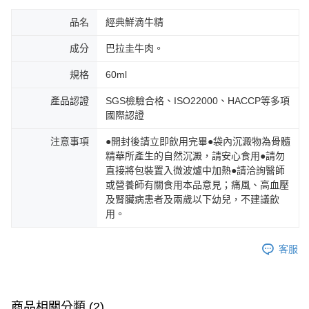
品名
經典鮮滴牛精
成分
巴拉圭牛肉。
規格
60ml
產品認證
SGS檢驗合格、ISO22000、HACCP等多項
國際認證
注意事項
●開封後請立即飲用完畢●袋內沉澱物為骨髓
精華所產生的自然沉澱，請安心食用●請勿
直接將包裝置入微波爐中加熱●請洽詢醫師
或營養師有關食用本品意見；痛風、高血壓
及腎臟病患者及兩歲以下幼兒，不建議飲
用。
客服
商品相關分類 (2)