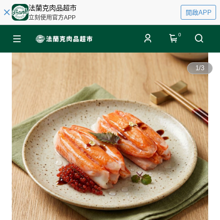
法蘭克肉品超市
開啟APP
立刻使用官方APP
0
1
/
3