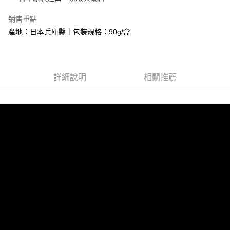
悠遊付
銷售重點
產地：日本兵庫縣｜包裝規格：90g/盒
Google Pay
大哥付你分期
相關說明
【大哥付你分期使用說明】
詳細說明
相關推薦
AFTEE先享後付
1.本服務由台灣大哥大提供，台灣大哥大用戶可立即使用無須另外申請。
2.付款方式選擇「大哥付你分期」，訂單成立後會自動跳轉到大哥付的交易
相關說明
流程，驗證手機門號後，選擇欲分期的期數、繳款截止日，確認付款後即完
【關於「AFTEE先享後付」】
成交易。
ATM付款
AFTEE先享後付是「在收到商品之後才付款」的支付方式。 讓您購物簡單
3.實際核准額度、可分期數及費用金額請依後續交易確認頁面所載為準。
便利好安心！
4.訂單成立30分鐘內，如未前往確認交易或遇審核未通過，訂單將自動取
貨到付款
１．簡單：不需註冊會員、不需綁卡、不需儲值。
消。如遇「轉專審核」未通過狀況，表示未達大哥付你分期系統評分，恕無
２．便利：只要手機號碼，簡訊認證，即可結帳。
法說明評估內容。
３．安心：先確認商品／服務後，再付款。
【繳款方式說明】
運送方式
1.分期款項不併入電信帳單，「大哥付你分期」於每月結算日後寄送繳費提
【「AFTEE先享後付」結帳流程】
全家冷凍超取(購買金額最高到2999元，超過請選宅配)(離島
醒簡訊。
１．於結帳方式選擇「AFTEE先享後付」後，將跳轉至「AFTEE先享後付」
2.透過簡訊連結打開帳單後，可選擇「超商條碼／台灣大直營門市／銀行轉
不適用此配送)
結帳頁面，進行簡訊認證並確認金額後，即可完成結帳。
帳／街口支付／iPASS MONEY」等通路繳費。
２．訂單成立數日內，您將收到繳費通知簡訊。
每筆NT$150，滿NT$2,500(含以上)免運費
３．收到繳費通知簡訊後14天內，點擊此簡訊中的連結，可透過四大超商／
【注意事項】
ATM／網路銀行／等多元方式進行付款，方視為交易完成。
7-11冷凍超取(預計3-5天)(購買金額最高到2999元，超過請選
1.本服務係由「台灣大哥大股份有限公司」（以下簡稱本公司）所提供，讓
※ 請注意：結帳手續完成當下不需立刻繳費，但若您需要取消訂單，請聯絡