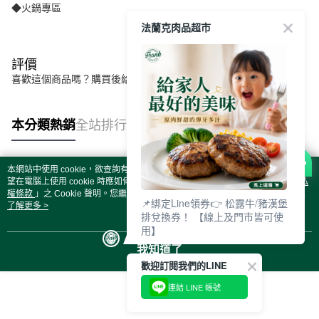
◆火鍋專區
法蘭克肉品超市
評價
喜歡這個商品嗎？購買後給他一個好評吧
本分類熱銷
全站排行
本網站中使用 cookie，欲查詢有關本網站使用 cookie 方式之詳情，及若您不希
熱門標籤
望在電腦上使用 cookie 時應如何變更電腦的 cookie 設定，請參閱本網站「
隱私
權條款
」之 Cookie 聲明。您繼續使用本網站即表示您同意本公司得按本網站使
📌綁定Line領券👉 松露牛/豬漢堡
用條款之 Cookie 聲明使用 cookie。
了解更多 >
排兌換券！ 【線上及門市皆可使
用】
我知道了
歡迎訂閱我們的LINE
連結 LINE 帳號