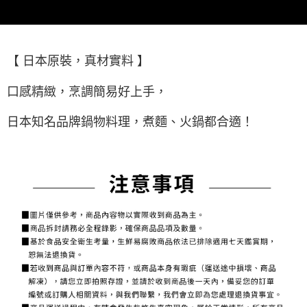
用戶於交易時，得透過本服務購買商品或服務，並由商店將買賣／分期付款
宅配)
購買商品的店家。未經商家同意取消之訂單仍視為有效，需透過AFTEE先享
買賣價金債權讓與本公司後，依約使用本公司帳單繳交帳款。
後付繳納相關費用。
每筆NT$200，滿NT$2,500(含以上)免運費
2.基於同意付款使用「大哥付你分期」之契約關係目的，商店將以您的個人
※ 交易是否成功請以「AFTEE先享後付 」之結帳頁面顯示為準，若有關於
資料（包含姓名、電話或地址）提供予台灣大哥大進項蒐集、處理及利用，
是否繳費成功／繳費後需取消欲退款等相關疑問，請聯繫「AFTEE先享後付
冷凍宅配(配送時間18:00前)(如要選取7-11超取，單筆訂單金額最高
由本公司與您本人進行分期帳單所需資料之確認、核對及更正。
【 日本原裝，真材實料 】
客戶支援中心」
https://netprotections.freshdesk.com/support/home
3.完整用戶服務條款，請詳閱以下連結：
https://oppay.tw/userRule
不能超過3000元)
【注意事項】
每筆NT$250，滿NT$3,000(含以上)免運費
口感精緻，烹調簡易好上手，
１．透過由恩沛科技股份有限公司提供之「AFTEE先享後付」服務完成之交
易，需依本服務之必要範圍內提供個人資料，並將交易相關給付款項請求債
離島冷凍宅配(配送時間18:00前)
日本知名品牌鍋物料理，煮麵、火鍋都合適！
權轉讓予恩沛科技股份有限公司。
每筆NT$400，滿NT$6,000(含以上)免運費
２．關於個人資料處理事宜，請瀏覽以下網址：
https://aftee.tw/terms/#terms3
冷凍貨到付款（配送時間18:00前）
３．未成年的使用者請事先徵得法定代理人或監護人之同意方可使用
「AFTEE先享後付」，若未經同意申辦者引起之損失，本公司不負相關責
每筆NT$250，滿NT$3,000(含以上)免運費
任。
４．使用「AFTEE先享後付」時，將依據個別帳號之用戶狀況，依本公司即
時審查核予不同之上限額度；若仍有額度不足之情形，本公司將視審查結果
請求用戶進行身份認證。
５．嚴禁一人註冊多個帳號或使用他人資訊註冊。若發現惡意使用之情形，
恩沛科技股份有限公司將有權停止該用戶之使用額度並採取法律行動。