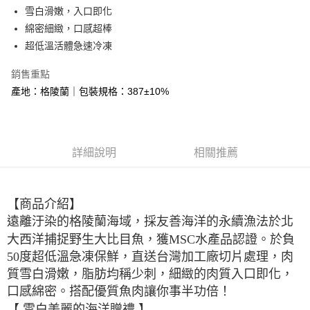
街口支付
雪白滑嫩，入口即化
綿密細緻，口感超棒
悠遊付
超低溫活體急速冷凍
Google Pay
銷售重點
大哥付你分期
產地：格陵蘭｜包裝規格：387±10%
相關說明
【大哥付你分期使用說明】
AFTEE先享後付
1.本服務由台灣大哥大提供，台灣大哥大用戶可立即使用無須另外申請。
2.付款方式選擇「大哥付你分期」，訂單成立後會自動跳轉到大哥付的交易
相關說明
詳細說明
相關推薦
流程，驗證手機門號後，選擇欲分期的期數、繳款截止日，確認付款後即完
【關於「AFTEE先享後付」】
成交易。
ATM付款
AFTEE先享後付是「在收到商品之後才付款」的支付方式。 讓您購物簡單
3.實際核准額度、可分期數及費用金額請依後續交易確認頁面所載為準。
便利好安心！
4.訂單成立30分鐘內，如未前往確認交易或遇審核未通過，訂單將自動取
貨到付款
１．簡單：不需註冊會員、不需綁卡、不需儲值。
【商品介紹】
消。如遇「轉專審核」未通過狀況，表示未達大哥付你分期系統評分，恕無
２．便利：只要手機號碼，簡訊認證，即可結帳。
法說明評估內容。
遠離汙染的格陵蘭海域，採友善海洋的永續漁法於北
３．安心：先確認商品／服務後，再付款。
【繳款方式說明】
運送方式
大西洋捕捉野生大比目魚，
獲MSC水產品認證。於負
1.分期款項不併入電信帳單，「大哥付你分期」於每月結算日後寄送繳費提
【「AFTEE先享後付」結帳流程】
全家冷凍超取(購買金額最高到2999元，超過請選宅配)(離島
醒簡訊。
50度超低溫急凍保鮮，直送台灣加工廠切片處理，
肉
１．於結帳方式選擇「AFTEE先享後付」後，將跳轉至「AFTEE先享後付」
2.透過簡訊連結打開帳單後，可選擇「超商條碼／台灣大直營門市／銀行轉
不適用此配送)
結帳頁面，進行簡訊認證並確認金額後，即可完成結帳。
質雪白滑嫩，脂肪均稱少刺，細緻的肉質入口即化，
帳／街口支付／iPASS MONEY」等通路繳費。
２．訂單成立數日內，您將收到繳費通知簡訊。
每筆NT$150，滿NT$2,500(含以上)免運費
口感綿密。
搭配優質魚肉讓你事半功倍！
３．收到繳費通知簡訊後14天內，點擊此簡訊中的連結，可透過四大超商／
【注意事項】
【 雪白美麗的海洋贈禮 】
ATM／網路銀行／等多元方式進行付款，方視為交易完成。