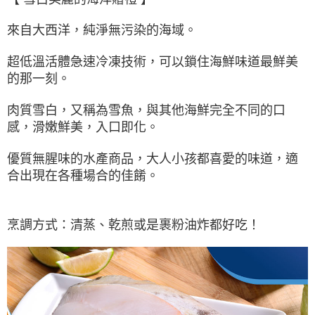
7-11冷凍超取(預計3-5天)(購買金額最高到2999元，超過請選
1.本服務係由「台灣大哥大股份有限公司」（以下簡稱本公司）所提供，讓
※ 請注意：結帳手續完成當下不需立刻繳費，但若您需要取消訂單，請聯絡
用戶於交易時，得透過本服務購買商品或服務，並由商店將買賣／分期付款
宅配)
購買商品的店家。未經商家同意取消之訂單仍視為有效，需透過AFTEE先享
來自大西洋，純淨無污染的海域。
買賣價金債權讓與本公司後，依約使用本公司帳單繳交帳款。
後付繳納相關費用。
每筆NT$200，滿NT$2,500(含以上)免運費
2.基於同意付款使用「大哥付你分期」之契約關係目的，商店將以您的個人
※ 交易是否成功請以「AFTEE先享後付 」之結帳頁面顯示為準，若有關於
資料（包含姓名、電話或地址）提供予台灣大哥大進項蒐集、處理及利用，
超低溫活體急速冷凍技術，可以鎖住海鮮味道最鮮美
是否繳費成功／繳費後需取消欲退款等相關疑問，請聯繫「AFTEE先享後付
冷凍宅配(配送時間18:00前)(如要選取7-11超取，單筆訂單金額最高
由本公司與您本人進行分期帳單所需資料之確認、核對及更正。
客戶支援中心」
https://netprotections.freshdesk.com/support/home
的那一刻。
3.完整用戶服務條款，請詳閱以下連結：
https://oppay.tw/userRule
不能超過3000元)
【注意事項】
每筆NT$250，滿NT$3,000(含以上)免運費
肉質雪白，又稱為雪魚，與其他海鮮完全不同的口
１．透過由恩沛科技股份有限公司提供之「AFTEE先享後付」服務完成之交
感，滑
嫩鮮美，入口即化。
易，需依本服務之必要範圍內提供個人資料，並將交易相關給付款項請求債
離島冷凍宅配(配送時間18:00前)
權轉讓予恩沛科技股份有限公司。
每筆NT$400，滿NT$6,000(含以上)免運費
２．關於個人資料處理事宜，請瀏覽以下網址：
優質無腥味的水產商品，大人小孩都喜愛的味道，適
https://aftee.tw/terms/#terms3
合出現在各種場合的佳餚。
冷凍貨到付款（配送時間18:00前）
３．未成年的使用者請事先徵得法定代理人或監護人之同意方可使用
「AFTEE先享後付」，若未經同意申辦者引起之損失，本公司不負相關責
每筆NT$250，滿NT$3,000(含以上)免運費
任。
４．使用「AFTEE先享後付」時，將依據個別帳號之用戶狀況，依本公司即
烹調方式：
清蒸、乾煎或是裹粉油炸都好吃！
時審查核予不同之上限額度；若仍有額度不足之情形，本公司將視審查結果
請求用戶進行身份認證。
５．嚴禁一人註冊多個帳號或使用他人資訊註冊。若發現惡意使用之情形，
恩沛科技股份有限公司將有權停止該用戶之使用額度並採取法律行動。