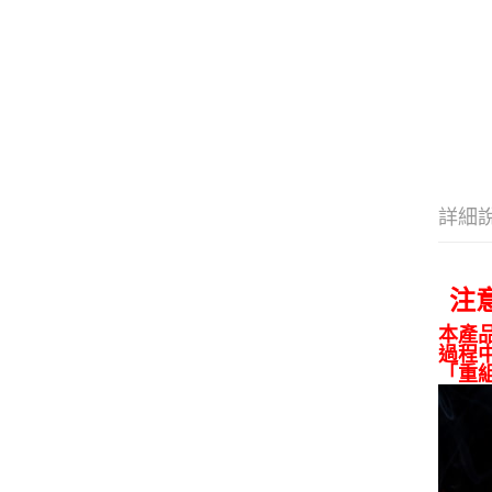
詳細
注
本產
過程
「重