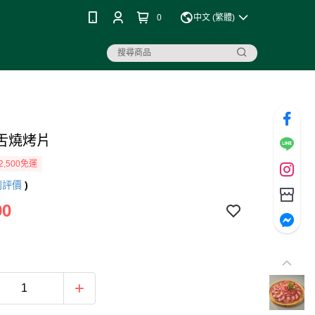
0
中文 (繁體)
舌燒烤片
2,500免運
則評價
)
90