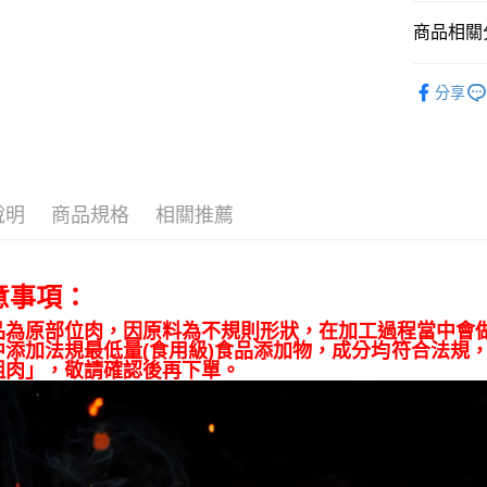
2.付款方
相關說明
流程，驗
商品相關分
【關於「A
ATM付款
完成交易
AFTEE
3.實際核
便利好安
【頂級牛
4.訂單成
貨到付款
１．簡單
分享
消。如遇
烤肉盛宴｜
２．便利
無法說明
３．安心
【繳款方
◆烤肉專
運送方式
1.分期款
【「AFT
醒簡訊。
１．於結帳
全家冷凍超
2.透過簡
付」結帳
說明
商品規格
相關推薦
帳／街口支
不適用此配
２．訂單
３．收到繳
每筆NT$1
【注意事
／ATM／
1.本服務
※ 請注意
意事項：
7-11冷凍
用戶於交
絡購買商品
款買賣價
宅配)
先享後付
品為原部位肉，因原料為不規則形狀，在加工過程當中會
2.基於同
※ 交易是
中添加法規最低量(食用級)食品添加物，成分均符合法規
每筆NT$2
資料（包
是否繳費成
組肉」，敬請確認後再下單。
用，由本
付客戶支
冷凍宅配(
3.完整用
高不能超過3
【注意事
１．透過由
每筆NT$2
交易，需
求債權轉