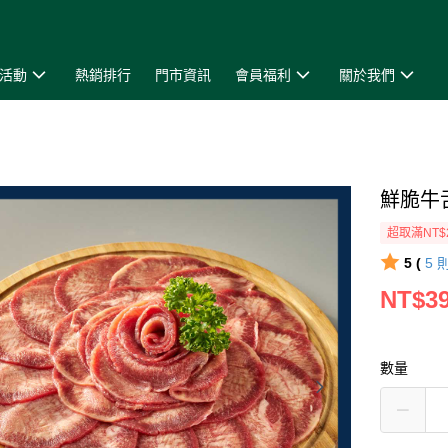
活動
熱銷排行
門市資訊
會員福利
關於我們
鮮脆牛
超取滿NT$
5 (
5
NT$3
數量