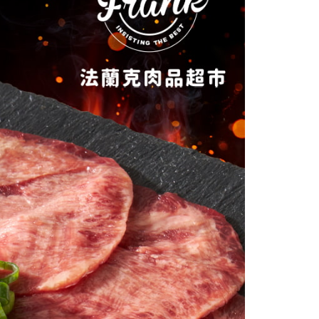
(配送時間18:00前)
個人資料處理事宜，請瀏覽以下網址：
00，滿NT$6,000(含以上)免運費
ee.tw/terms/#terms3
年的使用者請事先徵得法定代理人或監護人之同意方可使用
款（配送時間18:00前）
E先享後付」，若未經同意申辦者引起之損失，本公司不負相關責
50，滿NT$3,000(含以上)免運費
AFTEE先享後付」時，將依據個別帳號之用戶狀況，依本公司
核予不同之上限額度；若仍有額度不足之情形，本公司將視審查
用戶進行身份認證。
一人註冊多個帳號或使用他人資訊註冊。若發現惡意使用之情
科技股份有限公司將有權停止該用戶之使用額度並採取法律行