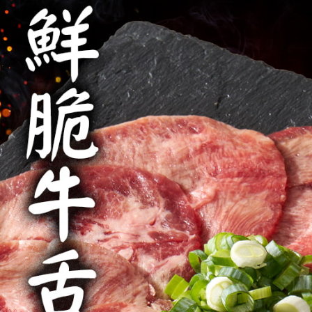
離島冷凍宅配
２．關於
每筆NT$4
https://aft
３．未成
冷凍貨到付
「AFTE
任。
每筆NT$2
４．使用「
即時審查
結果請求
５．嚴禁
形，恩沛
動。