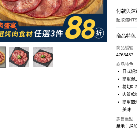
付款與運
超取滿NT$
付款方式
商品特色
信用卡一
商品編號
4763437
LINE Pay
商品特色
Apple Pay
日式燒
簡單灑
街口支付
精切0
悠遊付
肉質軟
簡單煎
Google Pa
美味！
大哥付你
銷售重點
相關說明
產地：尼加
【大哥付
AFTEE先
1.本服務