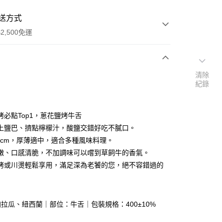
送方式
2,500免運
清除
次付款
紀錄
烤必點Top1，蔥花鹽烤牛舌
上鹽巴、擠點檸檬汁，酸鹽交錯好吃不膩口。
.2cm，厚薄適中，適合多種風味料理。
嫩、口感清脆，不加調味可以嚐到草飼牛的香氣。
烤或川燙輕鬆享用，滿足深為老饕的您，絕不容錯過的
y
分期
拉瓜、紐西蘭｜部位：牛舌｜包裝規格：400±10%
你分期使用說明】
享後付
由台灣大哥大提供，台灣大哥大用戶可立即使用無須另外申請。