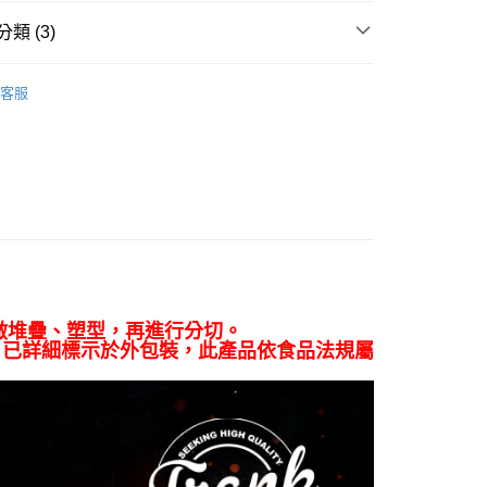
式選擇「大哥付你分期」，訂單成立後會自動跳轉到大哥付的交易
證手機門號後，選擇欲分期的期數、繳款截止日，確認付款後即
類 (3)
FTEE先享後付」】
。
先享後付是「在收到商品之後才付款」的支付方式。 讓您購物簡單
准額度、可分期數及費用金額請依後續交易確認頁面所載為準。
心！
肉】
火鍋片｜燒烤片
立30分鐘內，如未前往確認交易或遇審核未通過，訂單將自動取
：不需註冊會員、不需綁卡、不需儲值。
客服
「轉專審核」未通過狀況，表示未達大哥付你分期系統評分，恕
3件88折
：只要手機號碼，簡訊認證，即可結帳。
評估內容。
：先確認商品／服務後，再付款。
式說明】
區
項不併入電信帳單，「大哥付你分期」於每月結算日後寄送繳費提
EE先享後付」結帳流程】
方式選擇「AFTEE先享後付」後，將跳轉至「AFTEE先享後
取(購買金額最高到2999元，超過請選宅配)(離島
訊連結打開帳單後，可選擇「超商條碼／台灣大直營門市／銀行轉
頁面，進行簡訊認證並確認金額後，即可完成結帳。
付／iPASS MONEY」等通路繳費。
送)
成立數日內，您將收到繳費通知簡訊。
費通知簡訊後14天內，點擊此簡訊中的連結，可透過四大超商
50，滿NT$2,500(含以上)免運費
項】
網路銀行／等多元方式進行付款，方視為交易完成。
係由「台灣大哥大股份有限公司」（以下簡稱本公司）所提供，讓
：結帳手續完成當下不需立刻繳費，但若您需要取消訂單，請聯
超取(預計3-5天)(購買金額最高到2999元，超過請選
易時，得透過本服務購買商品或服務，並由商店將買賣／分期付
的店家。未經商家同意取消之訂單仍視為有效，需透過AFTEE
金債權讓與本公司後，依約使用本公司帳單繳交帳款。
繳納相關費用。
做堆疊、塑型，再進行分切。
意付款使用「大哥付你分期」之契約關係目的，商店將以您的個人
否成功請以「AFTEE先享後付 」之結帳頁面顯示為準，若有關於
，已詳細標示於外包裝，此產品依食品法規屬
00，滿NT$2,500(含以上)免運費
含姓名、電話或地址）提供予台灣大哥大進項蒐集、處理及利
功／繳費後需取消欲退款等相關疑問，請聯繫「AFTEE先享後
公司與您本人進行分期帳單所需資料之確認、核對及更正。
援中心」
https://netprotections.freshdesk.com/support/home
配送時間18:00前)(如要選取7-11超取，單筆訂單金額最
戶服務條款，請詳閱以下連結：
https://oppay.tw/userRule
000元)
項】
恩沛科技股份有限公司提供之「AFTEE先享後付」服務完成之
50，滿NT$3,000(含以上)免運費
依本服務之必要範圍內提供個人資料，並將交易相關給付款項請
讓予恩沛科技股份有限公司。