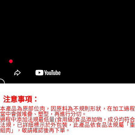
３．收到繳費通知簡訊後14天內，點擊此簡訊中的連結，可透過四大超商／
【注意事項】
ATM／網路銀行／等多元方式進行付款，方視為交易完成。
7-11冷凍超取(預計3-5天)(購買金額最高到2999元，超過請選
1.本服務係由「台灣大哥大股份有限公司」（以下簡稱本公司）所提供，讓
※ 請注意：結帳手續完成當下不需立刻繳費，但若您需要取消訂單，請聯絡
用戶於交易時，得透過本服務購買商品或服務，並由商店將買賣／分期付款
宅配)
購買商品的店家。未經商家同意取消之訂單仍視為有效，需透過AFTEE先享
買賣價金債權讓與本公司後，依約使用本公司帳單繳交帳款。
後付繳納相關費用。
每筆NT$200，滿NT$2,500(含以上)免運費
2.基於同意付款使用「大哥付你分期」之契約關係目的，商店將以您的個人
※ 交易是否成功請以「AFTEE先享後付 」之結帳頁面顯示為準，若有關於
資料（包含姓名、電話或地址）提供予台灣大哥大進項蒐集、處理及利用，
是否繳費成功／繳費後需取消欲退款等相關疑問，請聯繫「AFTEE先享後付
冷凍宅配(配送時間18:00前)(如要選取7-11超取，單筆訂單金額最高
由本公司與您本人進行分期帳單所需資料之確認、核對及更正。
客戶支援中心」
https://netprotections.freshdesk.com/support/home
3.完整用戶服務條款，請詳閱以下連結：
https://oppay.tw/userRule
不能超過3000元)
【注意事項】
每筆NT$250，滿NT$3,000(含以上)免運費
１．透過由恩沛科技股份有限公司提供之「AFTEE先享後付」服務完成之交
易，需依本服務之必要範圍內提供個人資料，並將交易相關給付款項請求債
離島冷凍宅配(配送時間18:00前)
權轉讓予恩沛科技股份有限公司。
每筆NT$400，滿NT$6,000(含以上)免運費
２．關於個人資料處理事宜，請瀏覽以下網址：
https://aftee.tw/terms/#terms3
冷凍貨到付款（配送時間18:00前）
３．未成年的使用者請事先徵得法定代理人或監護人之同意方可使用
「AFTEE先享後付」，若未經同意申辦者引起之損失，本公司不負相關責
每筆NT$250，滿NT$3,000(含以上)免運費
任。
注意事項：
４．使用「AFTEE先享後付」時，將依據個別帳號之用戶狀況，依本公司即
時審查核予不同之上限額度；若仍有額度不足之情形，本公司將視審查結果
本產品為原部位肉，因原料為不規則形狀，在加工過程
請求用戶進行身份認證。
當中會做堆疊、塑型，再進行分切。
５．嚴禁一人註冊多個帳號或使用他人資訊註冊。若發現惡意使用之情形，
過程中添加法規最低量(食用級)食品添加物，成分均符合
恩沛科技股份有限公司將有權停止該用戶之使用額度並採取法律行動。
法規，已詳細標示於外包裝，此產品依食品法規屬「重
組肉」，敬請確認後再下單。