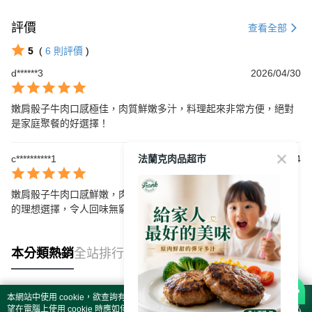
評價
查看全部
5
(
6
則評價
)
d******3
2026/04/30
嫩肩骰子牛肉口感極佳，肉質鮮嫩多汁，料理起來非常方便，絕對
是家庭聚餐的好選擇！
法蘭克肉品超市
c**********1
2026/04/14
嫩肩骰子牛肉口感鮮嫩，肉質細緻，烹調後風味極佳，絕對是烹飪
的理想選擇，令人回味無窮。
本分類熱銷
全站排行
本網站中使用 cookie，欲查詢有關本網站使用 cookie 方式之詳情，及若您不希
熱門標籤
望在電腦上使用 cookie 時應如何變更電腦的 cookie 設定，請參閱本網站「
隱私