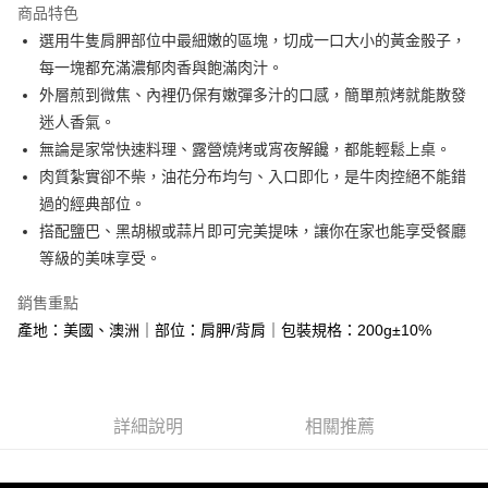
商品特色
街口支付
選用牛隻肩胛部位中最細嫩的區塊，切成一口大小的黃金骰子，
每一塊都充滿濃郁肉香與飽滿肉汁。
悠遊付
外層煎到微焦、內裡仍保有嫩彈多汁的口感，簡單煎烤就能散發
Google Pay
迷人香氣。
無論是家常快速料理、露營燒烤或宵夜解饞，都能輕鬆上桌。
大哥付你分期
肉質紮實卻不柴，油花分布均勻、入口即化，是牛肉控絕不能錯
相關說明
過的經典部位。
【大哥付你分期使用說明】
AFTEE先享後付
1.本服務由台灣大哥大提供，台灣大哥大用戶可立即使用無須另外申請。
搭配鹽巴、黑胡椒或蒜片即可完美提味，讓你在家也能享受餐廳
2.付款方式選擇「大哥付你分期」，訂單成立後會自動跳轉到大哥付的交易
相關說明
等級的美味享受。
流程，驗證手機門號後，選擇欲分期的期數、繳款截止日，確認付款後即完
【關於「AFTEE先享後付」】
成交易。
ATM付款
AFTEE先享後付是「在收到商品之後才付款」的支付方式。 讓您購物簡單
銷售重點
3.實際核准額度、可分期數及費用金額請依後續交易確認頁面所載為準。
便利好安心！
4.訂單成立30分鐘內，如未前往確認交易或遇審核未通過，訂單將自動取
產地：美國、澳洲｜部位：肩胛/背肩｜包裝規格：200g±10%
貨到付款
１．簡單：不需註冊會員、不需綁卡、不需儲值。
消。如遇「轉專審核」未通過狀況，表示未達大哥付你分期系統評分，恕無
２．便利：只要手機號碼，簡訊認證，即可結帳。
法說明評估內容。
３．安心：先確認商品／服務後，再付款。
【繳款方式說明】
運送方式
1.分期款項不併入電信帳單，「大哥付你分期」於每月結算日後寄送繳費提
【「AFTEE先享後付」結帳流程】
全家冷凍超取(購買金額最高到2999元，超過請選宅配)(離島
醒簡訊。
詳細說明
相關推薦
１．於結帳方式選擇「AFTEE先享後付」後，將跳轉至「AFTEE先享後付」
2.透過簡訊連結打開帳單後，可選擇「超商條碼／台灣大直營門市／銀行轉
不適用此配送)
結帳頁面，進行簡訊認證並確認金額後，即可完成結帳。
帳／街口支付／iPASS MONEY」等通路繳費。
２．訂單成立數日內，您將收到繳費通知簡訊。
每筆NT$150，滿NT$2,500(含以上)免運費