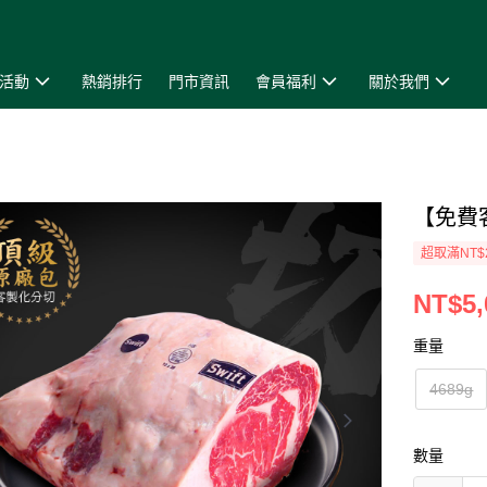
活動
熱銷排行
門市資訊
會員福利
關於我們
【免費
超取滿NT$
NT$5,
重量
4689g
數量