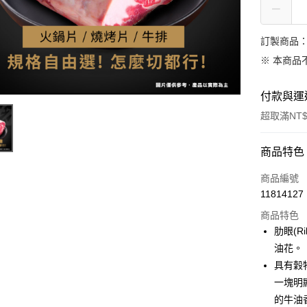
訂製商品：
※ 本商品
付款與運
超取滿NT$
付款方式
商品特色
信用卡一
商品編號
11814127
LINE Pay
商品特色
Apple Pay
肋眼(R
油花。
街口支付
具有穀
悠遊付
一塊明
的牛油
Google Pa