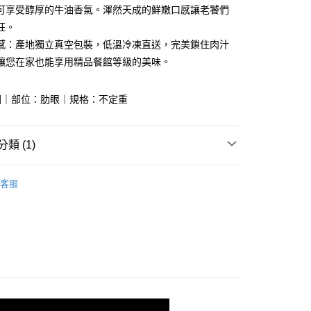
可享受醇厚的牛油香氣。渾然天成的鮮嫩口感讓老饕們
分期
狂。
感：產地獨立真空包裝，低溫冷凍直送，完美鎖住肉汁
你分期使用說明】
享後付
讓您在家也能享用精品餐館等級的美味。
由台灣大哥大提供，台灣大哥大用戶可立即使用無須另外申請。
式選擇「大哥付你分期」，訂單成立後會自動跳轉到大哥付的交易
證手機門號後，選擇欲分期的期數、繳款截止日，確認付款後即
FTEE先享後付」】
國｜部位：肋眼｜規格：不定重
。
先享後付是「在收到商品之後才付款」的支付方式。 讓您購物簡單
准額度、可分期數及費用金額請依後續交易確認頁面所載為準。
心！
立30分鐘內，如未前往確認交易或遇審核未通過，訂單將自動取
：不需註冊會員、不需綁卡、不需儲值。
「轉專審核」未通過狀況，表示未達大哥付你分期系統評分，恕
：只要手機號碼，簡訊認證，即可結帳。
類 (1)
評估內容。
：先確認商品／服務後，再付款。
式說明】
製切｜原料肉
項不併入電信帳單，「大哥付你分期」於每月結算日後寄送繳費提
EE先享後付」結帳流程】
客服
方式選擇「AFTEE先享後付」後，將跳轉至「AFTEE先享後
取(購買金額最高到2999元，超過請選宅配)(離島
訊連結打開帳單後，可選擇「超商條碼／台灣大直營門市／銀行轉
頁面，進行簡訊認證並確認金額後，即可完成結帳。
付／iPASS MONEY」等通路繳費。
送)
成立數日內，您將收到繳費通知簡訊。
費通知簡訊後14天內，點擊此簡訊中的連結，可透過四大超商
50，滿NT$2,500(含以上)免運費
項】
網路銀行／等多元方式進行付款，方視為交易完成。
係由「台灣大哥大股份有限公司」（以下簡稱本公司）所提供，讓
：結帳手續完成當下不需立刻繳費，但若您需要取消訂單，請聯
超取(預計3-5天)(購買金額最高到2999元，超過請選
易時，得透過本服務購買商品或服務，並由商店將買賣／分期付
的店家。未經商家同意取消之訂單仍視為有效，需透過AFTEE
金債權讓與本公司後，依約使用本公司帳單繳交帳款。
繳納相關費用。
意付款使用「大哥付你分期」之契約關係目的，商店將以您的個人
否成功請以「AFTEE先享後付 」之結帳頁面顯示為準，若有關於
00，滿NT$2,500(含以上)免運費
含姓名、電話或地址）提供予台灣大哥大進項蒐集、處理及利
功／繳費後需取消欲退款等相關疑問，請聯繫「AFTEE先享後