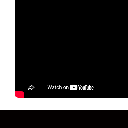
用，由本
付客戶支
冷凍宅配(
3.完整用
高不能超過3
【注意事
１．透過由
每筆NT$2
交易，需
求債權轉
離島冷凍宅配
２．關於
每筆NT$4
https://aft
３．未成
冷凍貨到付
「AFTE
任。
每筆NT$2
４．使用「
即時審查
結果請求
５．嚴禁
形，恩沛
動。