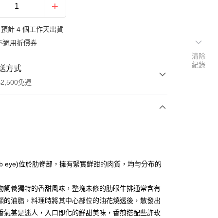
預計 4 個工作天出貨
不適用折價券
清除
紀錄
送方式
2,500免運
次付款
ib eye)位於肋脊部，擁有緊實鮮甜的肉質，均勻分布的
物飼養獨特的香甜風味，整塊未修的肋眼牛排通常含有
顯的油脂，料理時將其中心部位的油花燒透後，散發出
香氣甚是迷人，入口即化的鮮甜美味，香煎搭配些許玫
y