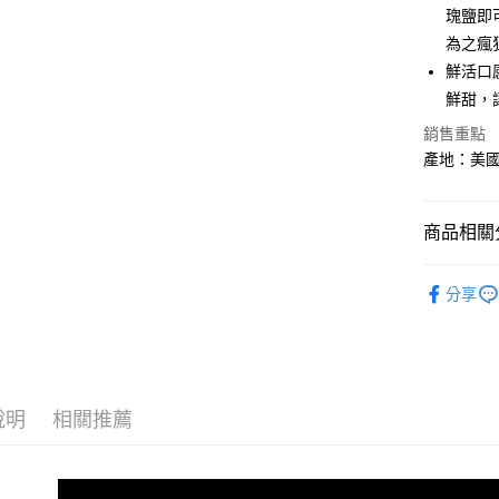
瑰鹽即
大哥付你
為之瘋
相關說明
鮮活口
【大哥付
AFTEE先
鮮甜，
1.本服務
2.付款方
相關說明
銷售重點
流程，驗
【關於「A
產地：美
ATM付款
完成交易
AFTEE
3.實際核
便利好安
4.訂單成
貨到付款
１．簡單
消。如遇
２．便利
商品相關分
無法說明
３．安心
【繳款方
💥免費客
運送方式
1.分期款
【「AFT
分享
醒簡訊。
１．於結帳
全家冷凍超
2.透過簡
付」結帳
帳／街口支
不適用此配
２．訂單
３．收到繳
每筆NT$1
【注意事
／ATM／
1.本服務
※ 請注意
說明
相關推薦
7-11冷凍
用戶於交
絡購買商品
款買賣價
宅配)
先享後付
2.基於同
※ 交易是
每筆NT$2
資料（包
是否繳費成