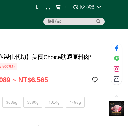
0
中文 (繁體)
客製化代切】美國Choice肋眼原料肉*
2,500免運
089 ~ NT$6,565
3635g
3880g
4014g
4455g