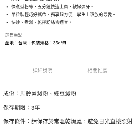
快煮型粉絲，五分鐘快速上桌，軟嫩彈牙。
悠遊付
單粒裝輕巧好攜帶，獨享超方便，學生上班族的最愛。
Google Pay
快炒、煮湯、乾拌粉絲皆適宜。
大哥付你分期
銷售重點
相關說明
產地：台灣｜包裝規格：35g/包
【大哥付你分期使用說明】
AFTEE先享後付
1.本服務由台灣大哥大提供，台灣大哥大用戶可立即使用無須另外申請。
2.付款方式選擇「大哥付你分期」，訂單成立後會自動跳轉到大哥付的交易
相關說明
流程，驗證手機門號後，選擇欲分期的期數、繳款截止日，確認付款後即完
【關於「AFTEE先享後付」】
成交易。
詳細說明
相關推薦
ATM付款
AFTEE先享後付是「在收到商品之後才付款」的支付方式。 讓您購物簡單
3.實際核准額度、可分期數及費用金額請依後續交易確認頁面所載為準。
便利好安心！
4.訂單成立30分鐘內，如未前往確認交易或遇審核未通過，訂單將自動取
貨到付款
１．簡單：不需註冊會員、不需綁卡、不需儲值。
消。如遇「轉專審核」未通過狀況，表示未達大哥付你分期系統評分，恕無
２．便利：只要手機號碼，簡訊認證，即可結帳。
法說明評估內容。
成份：馬鈴薯澱粉、綠豆澱粉
３．安心：先確認商品／服務後，再付款。
【繳款方式說明】
運送方式
1.分期款項不併入電信帳單，「大哥付你分期」於每月結算日後寄送繳費提
【「AFTEE先享後付」結帳流程】
保存期限：3年
7-11常溫超取(預計3-5天)(購買金額最高到2999元，超過請選
醒簡訊。
１．於結帳方式選擇「AFTEE先享後付」後，將跳轉至「AFTEE先享後付」
2.透過簡訊連結打開帳單後，可選擇「超商條碼／台灣大直營門市／銀行轉
宅配)
結帳頁面，進行簡訊認證並確認金額後，即可完成結帳。
帳／街口支付／iPASS MONEY」等通路繳費。
保存條件：請保存於常溫乾燥處，避免日光直接照射
２．訂單成立數日內，您將收到繳費通知簡訊。
每筆NT$100，滿NT$1,000(含以上)免運費
３．收到繳費通知簡訊後14天內，點擊此簡訊中的連結，可透過四大超商／
【注意事項】
ATM／網路銀行／等多元方式進行付款，方視為交易完成。
常溫宅配(配送時間18:00前)
1.本服務係由「台灣大哥大股份有限公司」（以下簡稱本公司）所提供，讓
※ 請注意：結帳手續完成當下不需立刻繳費，但若您需要取消訂單，請聯絡