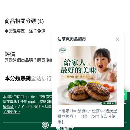
商品相關分類 (1)
◆常溫專區｜滿千免運
法蘭克肉品超市
評價
喜歡這個商品嗎？購買後給他一個好評吧
本分類熱銷
全站排行
本網站中使用 cookie，欲查詢有關本網站使用 cookie 方式之詳情，及若您不希
熱門標籤
望在電腦上使用 cookie 時應如何變更電腦的 cookie 設定，請參閱本網站「
隱私
權條款
」之 Cookie 聲明。您繼續使用本網站即表示您同意本公司得按本網站使
📌綁定Line領券👉 松露牛/豬漢堡
用條款之 Cookie 聲明使用 cookie。
了解更多 >
排兌換券！ 【線上及門市皆可使
用】
我知道了