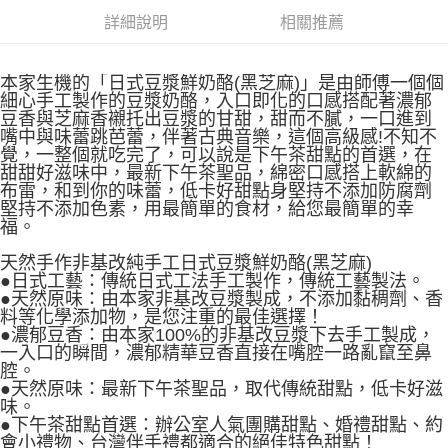
詳細說明
相關推薦
本家生機的「日式豆漿鮮奶酪(黑芝麻)」是由師傅一個個
細心手工製作的豆漿奶酪，入口即化的口感搭配著濃郁
豆香與芝麻香襯托出豆漿的甘甜，甜而不膩，一口進到
嘴中與味蕾跳芭蕾，伴著古典音樂，這個高級感!不知不
覺，一整個就吃完了，可以說是下午茶甜點的首選，在
甜甜好滋味中，最新下午茶聖品，綿密口感搭上軟綿的
布雷，和到你的味蕾，低卡好甜點身堅持不添加防腐劑
堅持不添加色素，用最簡單的食材，給您最簡單的幸
福。
天然手作非基改純手工日式豆漿鮮奶酪(黑芝麻)
●日式工藝：傳統日式工法手工製作，傳統工藝製法。
●天然原味：由本家非基改豆漿製成，不添加黏稠劑、香
料等化學添加物，是您注重的最佳選擇！
●濃郁豆香：由本家100%的非基改豆漿下去手工製成，
一入口的瞬間，濃郁精華豆香直接在嘴腔一路亂竄至鼻
腔。
●天然原味：最新下午茶聖品，取代傳統甜點，低卡好滋
味。
●下午茶甜點首選：辦公室人氣團購甜點、婚禮甜點、約
會小禮物、台灣伴手禮都適合的絕佳特色甜點！