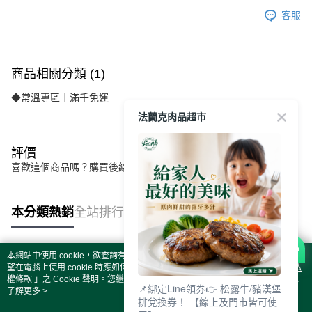
客服
商品相關分類 (1)
◆常溫專區｜滿千免運
法蘭克肉品超市
評價
喜歡這個商品嗎？購買後給他一個好評吧
本分類熱銷
全站排行
本網站中使用 cookie，欲查詢有關本網站使用 cookie 方式之詳情，及若您不希
熱門標籤
望在電腦上使用 cookie 時應如何變更電腦的 cookie 設定，請參閱本網站「
隱私
權條款
」之 Cookie 聲明。您繼續使用本網站即表示您同意本公司得按本網站使
📌綁定Line領券👉 松露牛/豬漢堡
用條款之 Cookie 聲明使用 cookie。
了解更多 >
排兌換券！ 【線上及門市皆可使