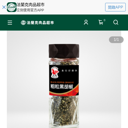
法蘭克肉品超市
開啟APP
立刻使用官方APP
0
1
/
1