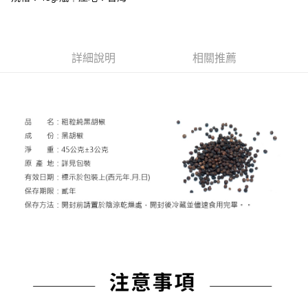
悠遊付
Google Pay
詳細說明
相關推薦
大哥付你分期
相關說明
【大哥付你分期使用說明】
AFTEE先享後付
1.本服務由台灣大哥大提供，台灣大哥大用戶可立即使用無須另外申請。
2.付款方式選擇「大哥付你分期」，訂單成立後會自動跳轉到大哥付的交易
相關說明
流程，驗證手機門號後，選擇欲分期的期數、繳款截止日，確認付款後即完
【關於「AFTEE先享後付」】
成交易。
ATM付款
AFTEE先享後付是「在收到商品之後才付款」的支付方式。 讓您購物簡單
3.實際核准額度、可分期數及費用金額請依後續交易確認頁面所載為準。
便利好安心！
4.訂單成立30分鐘內，如未前往確認交易或遇審核未通過，訂單將自動取
貨到付款
１．簡單：不需註冊會員、不需綁卡、不需儲值。
消。如遇「轉專審核」未通過狀況，表示未達大哥付你分期系統評分，恕無
２．便利：只要手機號碼，簡訊認證，即可結帳。
法說明評估內容。
３．安心：先確認商品／服務後，再付款。
【繳款方式說明】
運送方式
1.分期款項不併入電信帳單，「大哥付你分期」於每月結算日後寄送繳費提
【「AFTEE先享後付」結帳流程】
7-11常溫超取(預計3-5天)(購買金額最高到2999元，超過請選
醒簡訊。
１．於結帳方式選擇「AFTEE先享後付」後，將跳轉至「AFTEE先享後付」
2.透過簡訊連結打開帳單後，可選擇「超商條碼／台灣大直營門市／銀行轉
宅配)
結帳頁面，進行簡訊認證並確認金額後，即可完成結帳。
帳／街口支付／iPASS MONEY」等通路繳費。
２．訂單成立數日內，您將收到繳費通知簡訊。
每筆NT$100，滿NT$1,000(含以上)免運費
３．收到繳費通知簡訊後14天內，點擊此簡訊中的連結，可透過四大超商／
【注意事項】
ATM／網路銀行／等多元方式進行付款，方視為交易完成。
常溫宅配(配送時間18:00前)
1.本服務係由「台灣大哥大股份有限公司」（以下簡稱本公司）所提供，讓
※ 請注意：結帳手續完成當下不需立刻繳費，但若您需要取消訂單，請聯絡