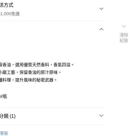
送方式
1,000免運
清除
次付款
紀錄
磨香油，選用優質天然香料，香氣四溢。
小磨工藝，保留香油的原汁原味。
種料理，提升風味的秘密武器。
l/瓶
y
分期
類 (1)
你分期使用說明】
享後付
由台灣大哥大提供，台灣大哥大用戶可立即使用無須另外申請。
區｜滿千免運
式選擇「大哥付你分期」，訂單成立後會自動跳轉到大哥付的交易
客服