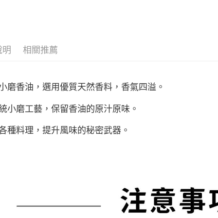
流程，驗
【關於「A
ATM付款
完成交易
AFTEE
3.實際核
便利好安
4.訂單成
貨到付款
１．簡單
消。如遇
２．便利
無法說明
３．安心
說明
相關推薦
【繳款方
運送方式
1.分期款
【「AFT
醒簡訊。
１．於結帳
7-11常溫
2.透過簡
付」結帳
小磨香油，選用優質天然香料，香氣四溢。
帳／街口支
宅配)
２．訂單
３．收到繳
每筆NT$1
【注意事
統小磨工藝，保留香油的原汁原味。
／ATM／
1.本服務
※ 請注意
常溫宅配(配
用戶於交
絡購買商品
各種料理，提升風味的秘密武器。
款買賣價
每筆NT$1
先享後付
2.基於同
※ 交易是
資料（包
常溫貨到
是否繳費成
用，由本
付客戶支
每筆NT$1
3.完整用
【注意事
１．透過由
交易，需
求債權轉
２．關於