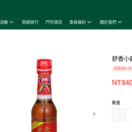
活動
熱銷排行
門市資訊
會員福利
關於我們
舒香小
超取滿NT$
NT$4
數量