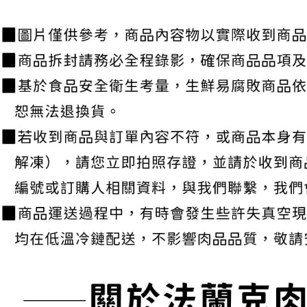
https://aft
３．未成
「AFTE
任。
４．使用「
即時審查
結果請求
５．嚴禁
形，恩沛
動。