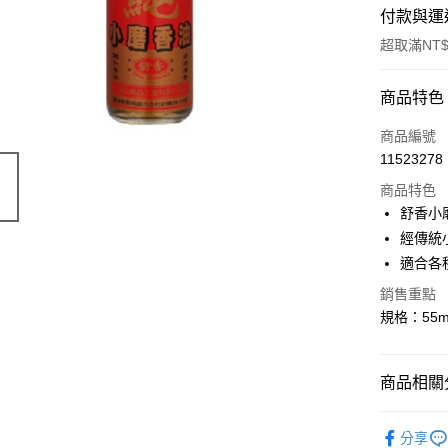
付款與運
超取滿NT$
付款方式
商品特色
信用卡一
商品編號
11523278
LINE Pay
商品特色
Apple Pay
舒香小
經傳統
街口支付
適合各
悠遊付
銷售重點
規格：55m
Google Pa
大哥付你
相關說明
商品相關分
【大哥付
AFTEE先
1.本服務
◆常溫專
2.付款方
相關說明
分享