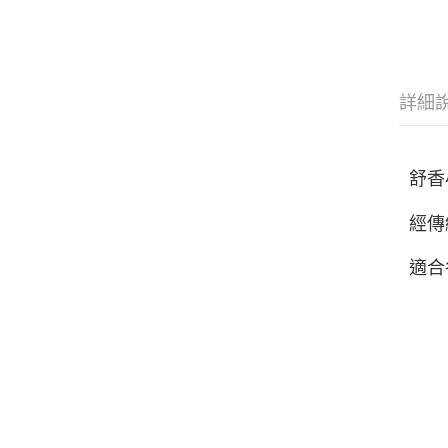
詳細
舒香
經傳
適合