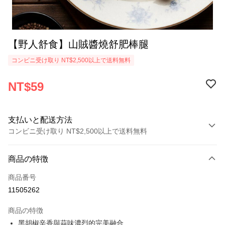
【野人舒食】山賊醬燒舒肥棒腿
コンビニ受け取り NT$2,500以上で送料無料
NT$59
支払いと配送方法
コンビニ受け取り NT$2,500以上で送料無料
お支払い方法
商品の特徴
クレジットカード1回払い
商品番号
LINE Pay
11505262
Apple Pay
商品の特徴
JKOPAY
黑胡椒辛香與蒜味濃烈的完美融合