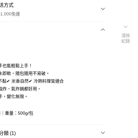
送方式
1,000免運
清除
次付款
紀錄
手也能輕鬆上手！
水即軟，隨包隨用不易破。
彈不黏✔ 米香自然✔ 冷熱料理皆適合
油炸、氣炸鍋都好用，
手，變化無限。
y
分期
｜重量：500g/包
你分期使用說明】
享後付
由台灣大哥大提供，台灣大哥大用戶可立即使用無須另外申請。
類 (1)
式選擇「大哥付你分期」，訂單成立後會自動跳轉到大哥付的交易